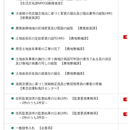
【生活文化課NPO活動推進室】
大規模小売店舗立地法に基づく変更の届出及び届出書等の縦覧(4件)
【産業政策課】
農業振興地域の区域変更及び図面の縦覧 【農業政策課】
土地改良区の定款変更の認可(4件) 【農地整備課】
県営土地改良事業の工事の完了 【農地整備課】
土地改良事業の施行に伴う換地計画認可申請の適当である旨の決定
及び換地計画書の写しの縦覧 【農地整備課】
土地改良区役員の就退任の届出 【農地整備課】
道路交通法に基づく技能検定員及び教習指導員の審査の実施
【東北信運転免許センター】
住民監査請求の監査結果の公表(2件) 【監査委員事務局】
～2件のうち1件目～
住民監査請求の監査結果の公表(2件) 【監査委員事務局】
～2件のうち2件目～
一般競争入札 【企業局】