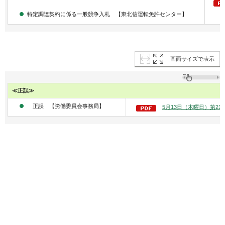
特定調達契約に係る一般競争入札 【東北信運転免許センター】
画面サイズで表示
≪正誤≫
正誤 【労働委員会事務局】
5月13日（木曜日）第216