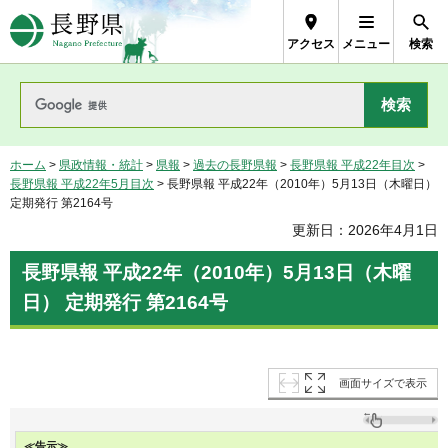
長野県Nagano Prefecture
アクセス
メニュー
検索
ホーム
>
県政情報・統計
>
県報
>
過去の長野県報
>
長野県報 平成22年目次
>
長野県報 平成22年5月目次
> 長野県報 平成22年（2010年）5月13日（木曜日）
定期発行 第2164号
更新日：2026年4月1日
長野県報 平成22年（2010年）5月13日（木曜
日） 定期発行 第2164号
画面サイズで表示
≪告示≫