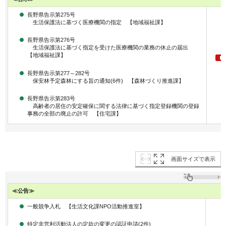
長野県告示第275号
生活保護法に基づく医療機関の指定 【地域福祉課】
長野県告示第276号
生活保護法に基づく指定を受けた医療機関の業務の休止の届出
【地域福祉課】
長野県告示第277～282号
保安林予定森林にする旨の通知(6件) 【森林づくり推進課】
長野県告示第283号
高齢者の居住の安定確保に関する法律に基づく指定登録機関の登録
事務の全部の廃止の許可 【住宅課】
画面サイズで表示
≪公告≫
一般競争入札 【生活文化課NPO活動推進室】
特定非営利活動法人の定款の変更の認証申請(2件)