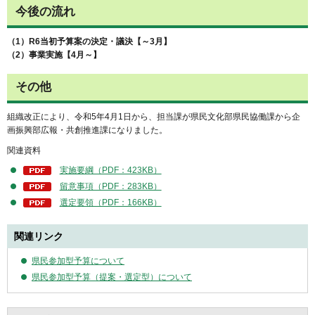
今後の流れ
（1）R6当初予算案の決定・議決【～3月】
（2）事業実施【4月～】
その他
組織改正により、令和5年4月1日から、担当課が県民文化部県民協働課から企
画振興部広報・共創推進課になりました。
関連資料
実施要綱（PDF：423KB）
留意事項（PDF：283KB）
選定要領（PDF：166KB）
関連リンク
県民参加型予算について
県民参加型予算（提案・選定型）について