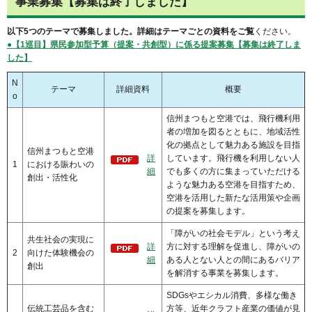
事業募集【募集は終了しました】
以下5つのテーマで募集しました。詳細はテーマごとの資料をご覧
ください。
●
【1巡目】県民参加型予算（提案・共創型）に係る提案募集【募集は終了しま
した】
N
テーマ
詳細資料
概要
o
信州まつもと空港では、飛行機利用
者の増加を図るとともに、地域活性
化の拠点として魅力ある施設を目指
信州まつもと空港
詳
しています。飛行機を利用しない人
1
における賑わいの
細
でも多くの方に集まっていただける
創出・活性化
ような魅力ある空港を目指すため、
空港を活用した新たな活用策や企画
の提案を募集します。
「障がいの社会モデル」という考え
共生社会の実現に
詳
方に対する理解を促進し、障がいの
2
向けた体験機会の
細
ある人とない人との間にあるバリア
創出
を解消する事業を募集します。
SDGsやエシカル消費、多様な働き
伝統工芸品を含む
方等、近年クラフト産業の価値が見