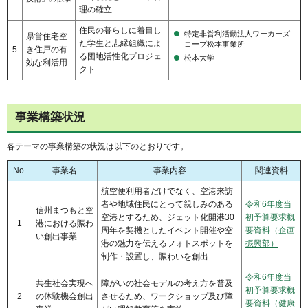
理の確立
住民の暮らしに着目し
特定非営利活動法人ワーカーズ
県営住宅空
た学生と志縁組織によ
コープ松本事業所
5
き住戸の有
る団地活性化プロジェ
松本大学
効な利活用
クト
事業構築状況
各テーマの事業構築の状況は以下のとおりです。
No.
事業名
事業内容
関連資料
航空便利用者だけでなく、空港来訪
者や地域住民にとって親しみのある
令和6年度当
信州まつもと空
空港とするため、ジェット化開港30
初予算要求概
1
港における賑わ
周年を契機としたイベント開催や空
要資料（企画
い創出事業
港の魅力を伝えるフォトスポットを
振興部）
制作・設置し、賑わいを創出
令和6年度当
共生社会実現へ
障がいの社会モデルの考え方を普及
初予算要求概
2
の体験機会創出
させるため、ワークショップ及び障
要資料（健康