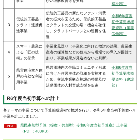
事業
がい理解教育等を実施
福祉部）
伝統的工芸品の新たなファン・消費
令和6年度当
伝統的工芸品・
者の拡大を図るため、伝統的工芸品
初予算要求概
3
クラフト連携促
とクラフトの交流の場・機会を確保
要資料（産業
進事業
し、クラフトパーソンとの連携を促
労働部）
進
スマート農業に
事業化見送り（事業化に向けた検討の結果、農業生
4
よる「匠の技
産者の採算性などの観点から現場での導入が困難で
術」の伝承
あり、事業成果が見込めないと判断）
県営団地内の住民コミュニティ形成
令和6年度当
県営住宅空き住
に向けた住民主体の取組を実施する
初予算要求概
5
戸の有効な利活
ため、交流事業拠点施設の整備及び
要資料（建設
用事業
活動団体の人材育成支援を促進
部）
R6年度当初予算への計上
各テーマの事業について予算編成過程で検討を行い、令和6年度当初予算案へ4
事業を計上しました。
県民参加型予算（提案・共創型）令和6年度当初予算案計上事業
（PDF：408KB）