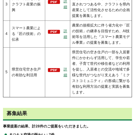
詳
3
クラフト産業の振
直されつつある中、クラフトを県内
細
興
産業として活性化させるための企画
提案を募集します。
農業の規模拡大に伴う省力化や「匠
スマート農業によ
詳
の技術」の継承を目指すため、AI技
4
る「匠の技術」の
細
術等を活用した『スマート農業モデ
伝承
ル事業』の提案を募集します。
県営住宅の空き住戸の一部を入居要
件にかかわらず活用して、学生や若
者、子育て世代や移住者などの利用
県営住宅空き住戸
詳
を促し、入居者との交流や地域で多
5
の有効な利活用
細
様な世代がつながり支えあう「ミク
ストコミュニティ」の形成に繋がる
有効な利用方法の提案と実践を募集
します。
募集結果
事業提案の結果、計28件のご提案をいただきました。
まつもと空港の賑わい：7件