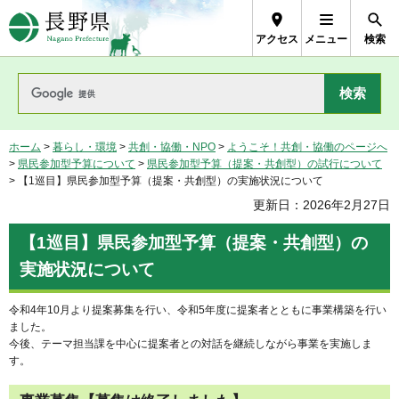
長野県Nagano Prefecture
アクセス
メニュー
検索
ホーム
>
暮らし・環境
>
共創・協働・NPO
>
ようこそ！共創・協働のページへ
>
県民参加型予算について
>
県民参加型予算（提案・共創型）の試行について
> 【1巡目】県民参加型予算（提案・共創型）の実施状況について
更新日：2026年2月27日
【1巡目】県民参加型予算（提案・共創型）の
実施状況について
令和4年10月より提案募集を行い、令和5年度に提案者とともに事業構築を行い
ました。
今後、テーマ担当課を中心に提案者との対話を継続しながら事業を実施しま
す。