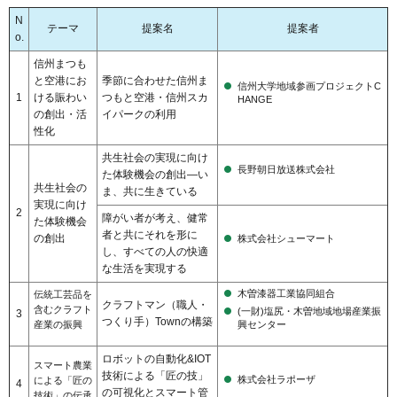
N
テーマ
提案名
提案者
o.
信州まつも
と空港にお
季節に合わせた信州ま
信州大学地域参画プロジェクトC
1
ける賑わい
つもと空港・信州スカ
HANGE
の創出・活
イパークの利用
性化
共生社会の実現に向け
長野朝日放送株式会社
た体験機会の創出―い
共生社会の
ま、共に生きている
実現に向け
2
障がい者が考え、健常
た体験機会
者と共にそれを形に
の創出
株式会社シューマート
し、すべての人の快適
な生活を実現する
木曽漆器工業協同組合
伝統工芸品を
クラフトマン（職人・
含むクラフト
(一財)塩尻・木曽地域地場産業振
3
つくり手）Townの構築
産業の振興
興センター
ロボットの自動化&IOT
スマート農業
技術による「匠の技」
株式会社ラポーザ
による「匠の
4
の可視化とスマート管
技術」の伝承