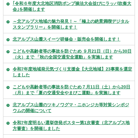
｢令和６年度大北地区消防ポンプ操法大会並びにラッパ吹奏大
会｣を開催します
～北アルプス地域の魅力発見！～「極上の絶景満喫デジタル
スタンプラリー」を開催します！
北アルプス山麓スイーツ研修会・販売会を開催します！
こどもや高齢者等の事故を防ぐため ９月21日（日）から30日
（火）まで 「秋の全国交通安全運動」を実施します
令和7年度地域発元気づくり支援金【大北地域】23事業を選定
しました
こどもや高齢者等の事故を防ぐため７月11日（土）から20日
（月）まで「夏の交通安全やまびこ運動」を実施します
北アルプス山麓のツキノワグマ・ニホンジカ等対策シンポジ
ウムの開催について
令和7年度明るい選挙啓発ポスター第1次審査（北アルプス地
方審査）を開催しました