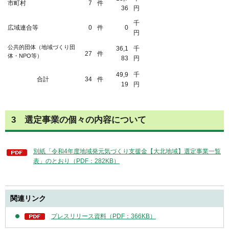
市町村
7
件
36
円
千
広域連合等
0
件
0
円
公共的団体（地域づくり団
36,1
千
27
件
体・NPO等）
83
円
49,9
千
合計
34
件
19
円
3 選定事業の個々の内容について
別紙「令和4年度地域発元気づくり支援金【大北地域】選定事業一覧
表」のとおり（PDF：282KB）
関連リンク
プレスリリース資料（PDF：366KB）