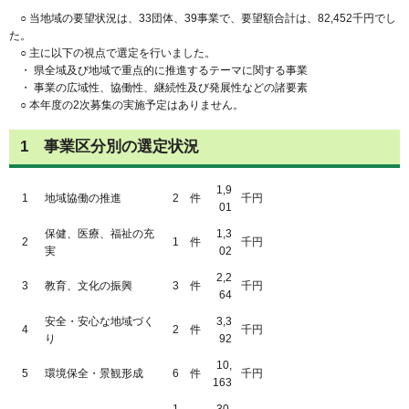
○ 当地域の要望状況は、33団体、39事業で、要望額合計は、82,452千円でし
た。
○ 主に以下の視点で選定を行いました。
・ 県全域及び地域で重点的に推進するテーマに関する事業
・ 事業の広域性、協働性、継続性及び発展性などの諸要素
○ 本年度の2次募集の実施予定はありません。
1 事業区分別の選定状況
1,9
1
地域協働の推進
2
件
千円
01
保健、医療、福祉の充
1,3
2
1
件
千円
実
02
2,2
3
教育、文化の振興
3
件
千円
64
安全・安心な地域づく
3,3
4
2
件
千円
り
92
10,
5
環境保全・景観形成
6
件
千円
163
1
30,