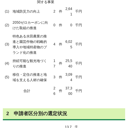
関する事業
2,64
(1)
地域防災力の向上
2
件
千円
1
2050ゼロカーボンに向
(2)
0
件
0
千円
けた取組の推進
特色ある水田農業の推
進と園芸作物の戦略的
6,02
(3)
4
件
千円
導入や地域特産物のブ
5
ランド化の推進
持続可能な観光地づく
1
25,5
(4)
件
千円
りの推進
7
40
移住・定住の推進と地
3,09
(5)
3
件
千円
域を支える人材の確保
4
2
37,3
合計
件
千円
6
00
2 申請者区分別の選定状況
13,7
千