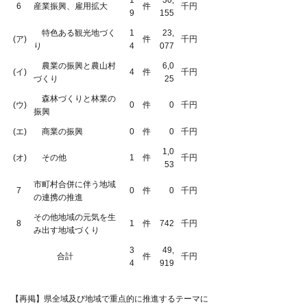
6
産業振興、雇用拡大
件
千円
9
155
特色ある観光地づく
1
23,
(ア)
件
千円
り
4
077
農業の振興と農山村
6,0
(イ)
4
件
千円
づくり
25
森林づくりと林業の
(ウ)
0
件
0
千円
振興
(エ)
商業の振興
0
件
0
千円
1,0
(オ)
その他
1
件
千円
53
市町村合併に伴う地域
7
0
件
0
千円
の連携の推進
その他地域の元気を生
8
1
件
742
千円
み出す地域づくり
3
49,
合計
件
千円
4
919
【再掲】県全域及び地域で重点的に推進するテーマに