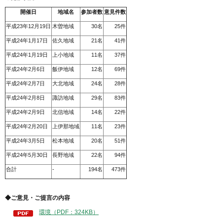
開催日
地域名
参加者数
意見件数
平成23年12月19日
木曽地域
30名
25件
平成24年1月17日
佐久地域
21名
41件
平成24年1月19日
上小地域
11名
37件
平成24年2月6日
飯伊地域
12名
69件
平成24年2月7日
大北地域
24名
28件
平成24年2月8日
諏訪地域
29名
83件
平成24年2月9日
北信地域
14名
22件
平成24年2月20日
上伊那地域
11名
23件
平成24年3月5日
松本地域
20名
51件
平成24年5月30日
長野地域
22名
94件
合計
-
194名
473件
◆
ご意見・ご提言の内容
環境（PDF：324KB）