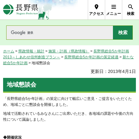
長野県Nagano Prefecture
アクセス
メニュー
検索
ホーム
>
県政情報・統計
>
施策・計画（県政情報）
>
長野県総合5か年計画
2013～しあわせ信州創造プラン～
>
長野県総合5か年計画の策定経過
>
新たな
総合5か年計画
> 地域懇談会
更新日：2013年4月1日
地域懇談会
「長野県総合5か年計画」の策定に向けて幅広いご意見・ご提言をいただくた
め、地域ごとに懇談会を開催しました。
地域で活動されているみなさんにご出席いただき、各地域の課題や今後の方向
性について議論しました。
◆開催状況