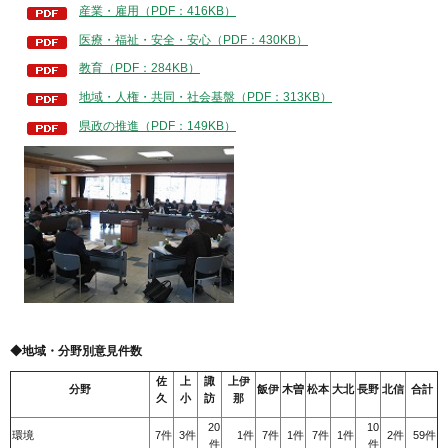
産業・雇用（PDF：416KB）
医療・福祉・安全・安心（PDF：430KB）
教育（PDF：284KB）
地域・人権・共同・社会基盤（PDF：313KB）
県政の推進（PDF：149KB）
◆
地域・分野別意見件数
佐
上
諏
上伊
分野
飯伊
木曽
松本
大北
長野
北信
合計
久
小
訪
那
20
10
環境
7件
3件
1件
7件
1件
7件
1件
2件
59件
件
件