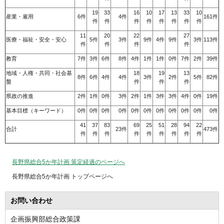
19
33
16
10
17
13
33
10
産業・雇用
6件
4件
161件
件
件
件
件
件
件
件
件
11
20
22
27
医療・福祉・安全・安心
5件
3件
9件
4件
9件
3件
113件
件
件
件
件
教育
7件
3件
6件
8件
4件
1件
1件
0件
7件
2件
39件
地域・人権・共同・社会基
18
19
13
8件
6件
4件
4件
3件
2件
5件
82件
盤
件
件
件
県政の推進
2件
1件
0件
3件
2件
1件
3件
3件
4件
0件
19件
基本目標（キーワード）
0件
0件
0件
0件
0件
0件
0件
0件
0件
0件
0件
41
37
83
69
25
51
28
94
22
合計
23件
473件
件
件
件
件
件
件
件
件
件
長野県総合5か年計画 策定経過のページへ
長野県総合5か年計画 トップページへ
お問い合わせ
企画振興部総合政策課