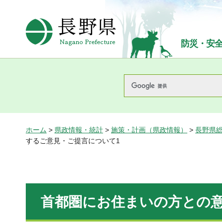
長野県Nagano Prefecture
防災・安
ホーム
>
県政情報・統計
>
施策・計画（県政情報）
>
長野県総
するご意見・ご提言について1
首都圏にお住まいの方との