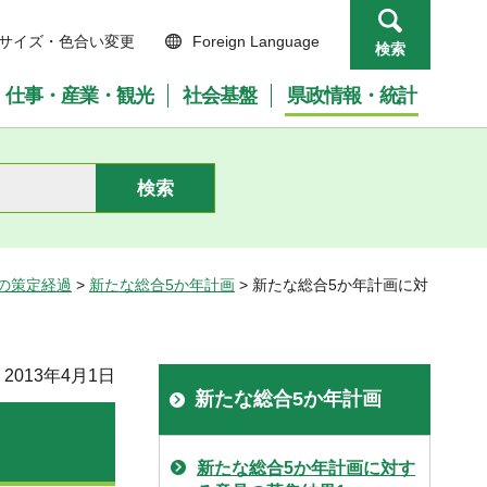
サイズ・色合い変更
Foreign Language
検索
仕事・産業・観光
社会基盤
県政情報・統計
の策定経過
>
新たな総合5か年計画
> 新たな総合5か年計画に対
2013年4月1日
新たな総合5か年計画
新たな総合5か年計画に対す