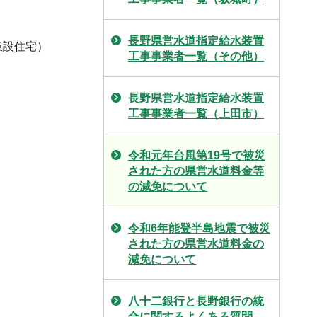
長野県営水道指定給水装置
仮設住宅）
工事事業者一覧（その他）
長野県営水道指定給水装置
工事事業者一覧（上田市）
令和元年台風第19号で被災
された方の県営水道料金等
の減免について
令和6年能登半島地震で被災
された方の県営水道料金の
減免について
八十二銀行と長野銀行の統
合に関するよくある質問