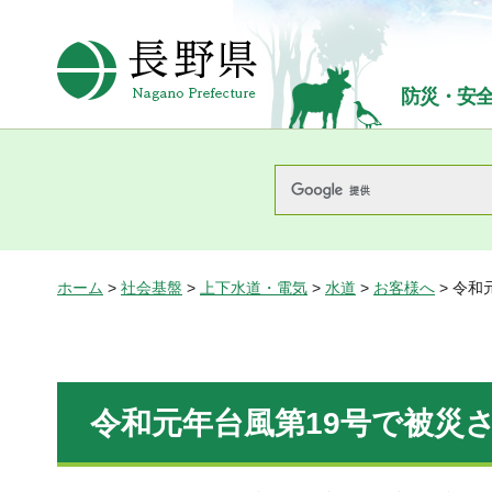
長野県Nagano Prefecture
防災・安
ホーム
>
社会基盤
>
上下水道・電気
>
水道
>
お客様へ
> 令
令和元年台風第19号で被災