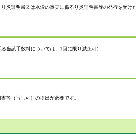
、り災証明書又は水没の事実に係るり災証明書等の発行を受け
に係る当該手数料については、1回に限り減免可）
明書等（写し可）の提出が必要です。
。