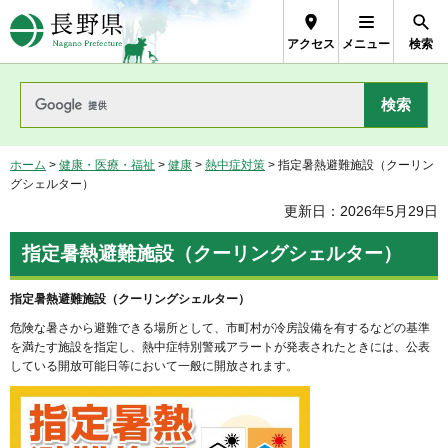
長野県Nagano Prefecture
アクセス
メニュー
検索
ホーム
>
健康・医療・福祉
>
健康
>
熱中症対策
> 指定暑熱避難施設（クーリン
グシェルター）
更新日：2026年5月29日
指定暑熱避難施設（クーリングシェルター）
指定暑熱避難施設（クーリングシェルター）
危険な暑さから避難できる場所として、市町村が冷房設備を有するなどの基準
を満たす施設を指定し、熱中症特別警戒アラートが発表されたときには、公表
している開放可能日等において一般に開放されます。