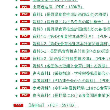
出席者名簿（PDF：189KB）
資料1（長野県食育推進計画(第3次)の概要）（
資料2（長野県における食育の取組概要）（PD
資料3（長野県食育推進計画(第3次)の各指標
資料4-1（第4次食育推進基本計画）（PDF：5
資料4-2（第4次食育推進基本計画関連資料)（
資料5-1（長野県食育推進計画(第4次)の策定
資料5-2（計画策定評価委員名簿）（PDF：6
資料6（各団体の取組と食育に関する課題）（P
参考資料1（栄養教諭・学校栄養職員部会から
参考資料2（PTA連合会からの資料）（PDF：2
参考資料3（令和4年度長野県における食育関連
参考資料4（長野県における食育関連事業(R3実
【議事録】（PDF：597KB）