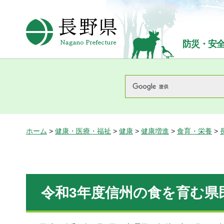
長野県Nagano Prefecture
防災・安
ホーム
>
健康・医療・福祉
>
健康
>
健康増進
>
食育・栄養
>
令和3年度信州の食を育む県