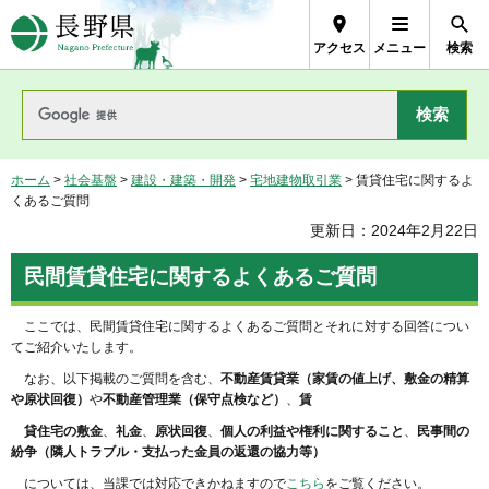
長野県Nagano Prefecture
アクセス
メニュー
検索
ホーム
>
社会基盤
>
建設・建築・開発
>
宅地建物取引業
> 賃貸住宅に関するよ
くあるご質問
更新日：2024年2月22日
民間賃貸住宅に関するよくあるご質問
ここでは、民間賃貸住宅に関するよくあるご質問とそれに対する回答につい
てご紹介いたします。
なお、以下掲載のご質問を含む、
不動産賃貸業（家賃の値上げ、敷金の精算
や原状回復）
や
不動産管理業（保守点検など）
、
賃
貸住宅の敷金
、
礼金
、
原状回復
、
個人の利益や権利に関すること
、
民事間の
紛争（隣人トラブル・支払った金員の返還の協力等）
については、当課では対応できかねますので
こちら
をご覧ください。