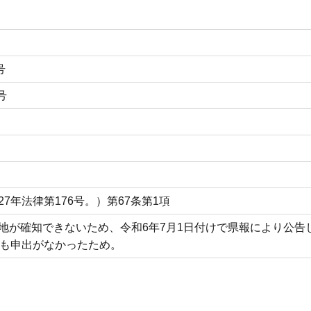
号
号
7年法律第176号。）第67条第1項
地が確知できないため、令和6年7月1日付けで県報により公告
ても申出がなかったため。