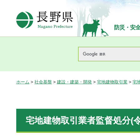
長野県Nagano Prefecture
防災・安
ホーム
>
社会基盤
>
建設・建築・開発
>
宅地建物取引業
>
宅
宅地建物取引業者監督処分(令