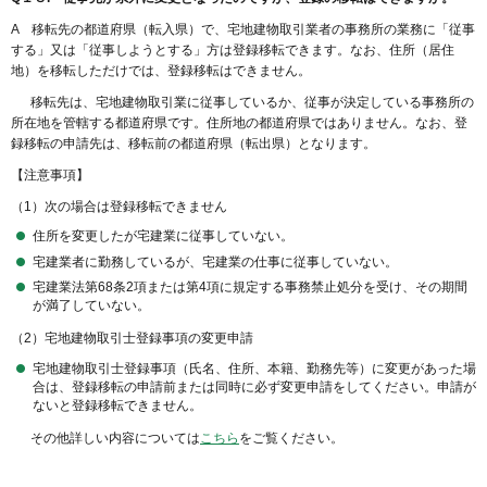
A 移転先の都道府県（転入県）で、宅地建物取引業者の事務所の業務に「従事
する」又は「従事しようとする」方は登録移転できます。なお、住所（居住
地）を移転しただけでは、登録移転はできません。
移転先は、宅地建物取引業に従事しているか、従事が決定している事務所の
所在地を管轄する都道府県です。住所地の都道府県ではありません。なお、登
録移転の申請先は、移転前の都道府県（転出県）となります。
【注意事項】
（1）次の場合は登録移転できません
住所を変更したが宅建業に従事していない。
宅建業者に勤務しているが、宅建業の仕事に従事していない。
宅建業法第68条2項または第4項に規定する事務禁止処分を受け、その期間
が満了していない。
（2）宅地建物取引士登録事項の変更申請
宅地建物取引士登録事項（氏名、住所、本籍、勤務先等）に変更があった場
合は、登録移転の申請前または同時に必ず変更申請をしてください。申請が
ないと登録移転できません。
その他詳しい内容については
こちら
をご覧ください。