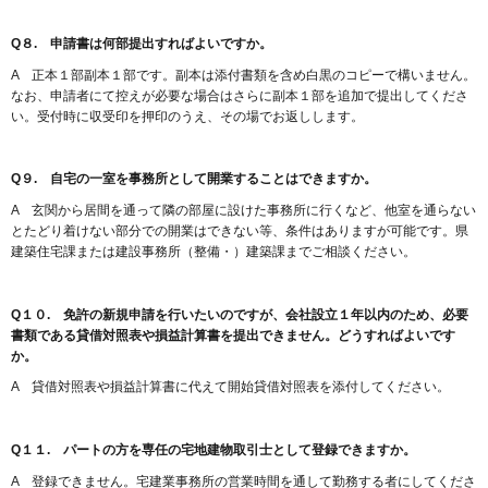
Q８. 申請書は何部提出すればよいですか。
A 正本１部副本１部です。副本は添付書類を含め白黒のコピーで構いません。
なお、申請者にて控えが必要な場合はさらに副本１部を追加で提出してくださ
い。受付時に収受印を押印のうえ、その場でお返しします。
Q９. 自宅の一室を事務所として開業することはできますか。
A 玄関から居間を通って隣の部屋に設けた事務所に行くなど、他室を通らない
とたどり着けない部分での開業はできない等、条件はありますが可能です。県
建築住宅課または建設事務所（整備・）建築課までご相談ください。
Q１０. 免許の新規申請を行いたいのですが、会社設立１年以内のため、必要
書類である貸借対照表や損益計算書を提出できません。どうすればよいです
か。
A 貸借対照表や損益計算書に代えて開始貸借対照表を添付してください。
Q１１. パートの方を専任の宅地建物取引士として登録できますか。
A 登録できません。宅建業事務所の営業時間を通して勤務する者にしてくださ