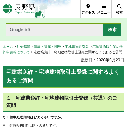
長野県Nagano Prefecture
アクセス
メニュー
検索
ホーム
>
社会基盤
>
建設・建築・開発
>
宅地建物取引業
>
宅地建物取引業の免
許申請等について
> 宅建業免許・宅地建物取引士登録に関するよくあるご質問
更新日：2026年6月29日
宅建業免許・宅地建物取引士登録に関するよく
あるご質問
１ 宅建業免許・宅地建物取引士登録（共通）のご
質問
Q１.標準処理期間はどのくらいですか。
A 標準処理期間は以下の通りです。