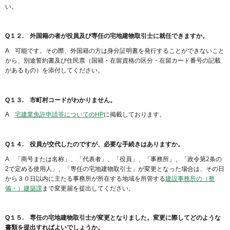
い。
Q１２. 外国籍の者が役員及び専任の宅地建物取引士に就任できますか。
A 可能です。その際、外国籍の方は身分証明書を発行することができないこと
から、別途誓約書及び住民票（国籍・在留資格の区分・在留カード番号の記載
があるもの）を添付してください。
Q１３. 市町村コードがわかりません。
A
宅建業免許申請等についてのHP
に掲載しております。
Q１４. 役員が交代したのですが、必要な手続きはありますか。
A 「商号または名称」、「代表者」、「役員」、「事務所」、「政令第2条の
2で定める使用人」、「専任の宅地建物取引士」が変更となった場合は、その日
から３０日以内に主たる事務所が所在する地域を所管する
建設事務所の（整
備・）建築課
まで変更届を提出してください。
Q１５. 専任の宅地建物取引士が変更となりました。変更に際してどのような
書類を提出すればよいでしょうか。