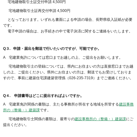
宅地建物取引士証交付申請 4,500円
宅地建物取引士証再交付申請 4,500円
となっております。いずれも書面による申請の場合、長野県収入証紙が必要
です。
電子申請の場合は、お手続きの中で電子決済に関するご連絡をいたします。
Q３. 申請・届出を郵送で行いたいのですが、可能ですか。
A 宅建業免許については窓口までお越しの上、ご提出をお願いします。
宅地建物取引士の登録については、県内にお住まいの方は直接窓口までお越
しの上、ご提出ください。県外にお住まいの方は、郵送でもお受けしておりま
すので、事前に建築住宅課建築管理係（026-235-7319）までご連絡ください。
Q４. 申請書等はどこに提出すればよいですか。
A 宅建業免許関係の書類は、主たる事務所が所在する地域を所管する
建設事務
所の（整備・）建築課
です。
宅地建物取引士関係の書類は、最寄りの
建設事務所の（整備・）建築課
にご
提出ください。