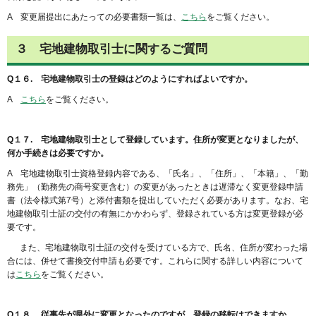
A 変更届提出にあたっての必要書類一覧は、
こちら
をご覧ください。
３ 宅地建物取引士に関するご質問
Q１６. 宅地建物取引士の登録はどのようにすればよいですか。
A
こちら
をご覧ください。
Q１７. 宅地建物取引士として登録しています。住所が変更となりましたが、
何か手続きは必要ですか。
A 宅地建物取引士資格登録内容である、「氏名」、「住所」、「本籍」、「勤
務先」（勤務先の商号変更含む）の変更があったときは遅滞なく変更登録申請
書（法令様式第7号）と添付書類を提出していただく必要があります。なお、宅
地建物取引士証の交付の有無にかかわらず、登録されている方は変更登録が必
要です。
また、宅地建物取引士証の交付を受けている方で、氏名、住所が変わった場
合には、併せて書換交付申請も必要です。これらに関する詳しい内容について
は
こちら
をご覧ください。
Q１８. 従事先が県外に変更となったのですが、登録の移転はできますか。