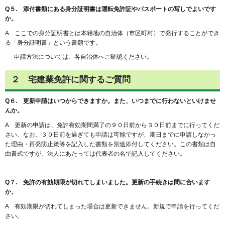
Q５. 添付書類にある身分証明書は運転免許証やパスポートの写しでよいです
か。
A ここでの身分証明書とは本籍地の自治体（市区町村）で発行することができ
る「身分証明書」という書類です。
申請方法については、各自治体へご確認ください。
２ 宅建業免許に関するご質問
Q６. 更新申請はいつからできますか。また、いつまでに行わないといけませ
んか。
A 更新の申請は、免許有効期間満了の９０日前から３０日前までに行ってくだ
さい。なお、３０日前を過ぎても申請は可能ですが、期日までに申請しなかっ
た理由・再発防止策等を記入した書類を別途添付してください。この書類は自
由書式ですが、法人にあたっては代表者の名で記入してください。
Q７. 免許の有効期限が切れてしまいました。更新の手続きは間に合います
か。
A 有効期限が切れてしまった場合は更新できません。新規で申請を行ってくだ
さい。