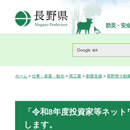
長野県Nagano Prefecture
防災・安
ホーム
>
仕事・産業・観光
>
商工業
>
創業支援
>
長野県で創
「令和8年度投資家等ネット
します。