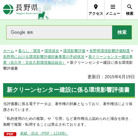
長野県Nagano Prefecture
アクセス
メニュー
検索
ホーム
>
暮らし・環境
>
環境保全
>
環境影響評価
>
長野県環境影響評価制度
>
長野県における環境影響評価対象事業の手続状況
>
新クリーンセンター建設事
業（佐久市・北佐久郡環境施設組合）
> 新クリーンセンター建設に係る環境影
響評価書
更新日：2015年6月19日
新クリーンセンター建設に係る環境影響評価書
当評価書に係る電子データは、著作権の対象となっており、著作権法により保
護されています。
「私的使用のための複製」や「引用」など著作権法上認められた場合を除き、
無断で複製・転用することは禁止されております。
表紙・目次（PDF：121KB）