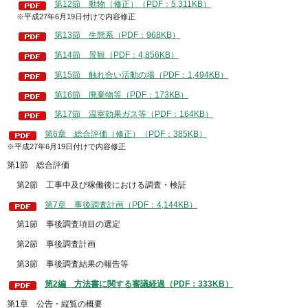
第12節 動物（修正）（PDF：5,311KB）
※平成27年6月19日付けで内容修正
第13節 生態系（PDF：968KB）
第14節 景観（PDF：4,856KB）
第15節 触れ合い活動の場（PDF：1,494KB）
第16節 廃棄物等（PDF：173KB）
第17節 温室効果ガス等（PDF：164KB）
第6章 総合評価（修正）（PDF：385KB）
※平成27年6月19日付けで内容修正
第1節 総合評価
第2節 工事中及び稼働後における調査・検証
第7章 事後調査計画（PDF：4,144KB）
第1節 事後調査項目の選定
第2節 事後調査計画
第3節 事後調査結果の報告等
第2編 方法書に関する審議経過（PDF：333KB）
第1章 公告・縦覧の概要