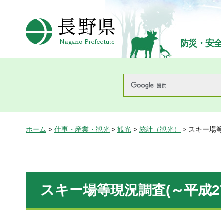
長野県Nagano Prefecture
防災・安
ホーム
>
仕事・産業・観光
>
観光
>
統計（観光）
> スキー場
スキー場等現況調査(～平成2