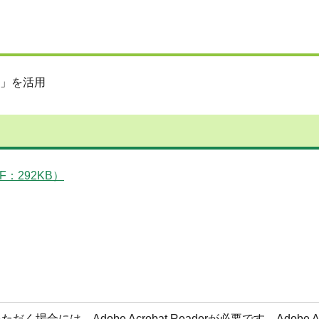
日
版）」を活用
：292KB）
合には、Adobe Acrobat Readerが必要です。Adobe Acr