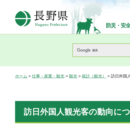
長野県Nagano Prefecture
防災・安
ホーム
>
仕事・産業・観光
>
観光
>
統計（観光）
> 訪日外国
訪日外国人観光客の動向に