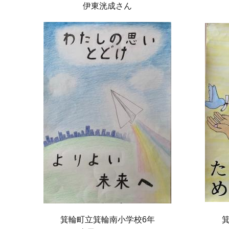
伊東洸成さん
箕輪町立箕輪南小学校6年