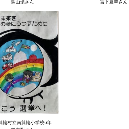
鳥山環さん
宮下夏翠さん
箕輪村立南箕輪小学校6年