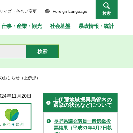
サイズ・色合い変更
Foreign Language
検索
仕事・産業・観光
社会基盤
県政情報・統計
果のおしらせ（上伊那）
24年11月20日
上伊那地域振興局管内の
選挙の状況などについて
長野県議会議員一般選挙投
票結果（平成31年4月7日執