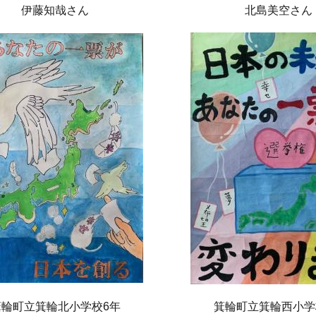
伊藤知哉さん
北島美空さん
箕輪町立箕輪北小学校6年
箕輪町立箕輪西小学