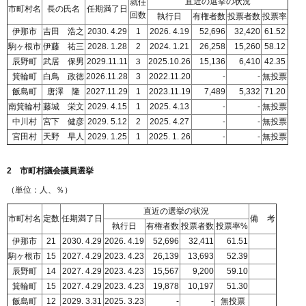
直近の選挙の状況
就任
市町村名
長の氏名
任期満了日
回数
執行日
有権者数
投票者数
投票率
伊那市
吉田 浩之
2030. 4.29
1
2026. 4.19
52,696
32,420
61.52
駒ヶ根市
伊藤 祐三
2028. 1.28
2
2024. 1.21
26,258
15,260
58.12
辰野町
武居 保男
2029.11.11
３
2025.10.26
15,136
6,410
42.35
箕輪町
白鳥 政徳
2026.11.28
3
2022.11.20
-
-
無投票
飯島町
唐澤 隆
2027.11.29
1
2023.11.19
7,489
5,332
71.20
南箕輪村
藤城 栄文
2029. 4.15
1
2025. 4.13
-
-
無投票
中川村
宮下 健彦
2029. 5.12
2
2025. 4.27
-
-
無投票
宮田村
天野 早人
2029. 1.25
1
2025. 1. 26
-
-
無投票
2 市町村議会議員選挙
（単位：人、％）
直近の選挙の状況
市町村名
定数
任期満了日
備
考
執行日
有権者数
投票者数
投票率%
伊那市
21
2030. 4.29
2026. 4.19
52,696
32,411
61.51
駒ヶ根市
15
2027. 4.29
2023. 4.23
26,139
13,693
52.39
辰野町
14
2027. 4.29
2023. 4.23
15,567
9,200
59.10
箕輪町
15
2027. 4.29
2023. 4.23
19,878
10,197
51.30
飯島町
12
2029. 3.31
2025. 3.23
-
-
無投票