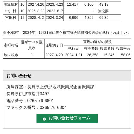
南箕輪村
10
2027.4.26
2023. 4.23
12,417
6,100
49.13
中川村
10
2026. 8.23
2022. 8. 7
-
-
無投票
宮田村
12
2028. 4. 2
2024. 3.24
6,996
4,852
69.35
※令和6年（2024年）1月21日に駒ケ根市議会議員補欠選挙が執行されました。
直近の選挙の状況
選挙すべき議
市町村名
任期満了日
員数
執行日
有権者数
投票者数
投票率%
駒ヶ根市
1
2027. 4.29
2024. 1.21
26,258
15,245
58.06
お問い合わせ
所属課室：長野県上伊那地域振興局企画振興課
長野県伊那市荒井3497
電話番号：0265-76-6801
ファックス番号：0265-76-6804