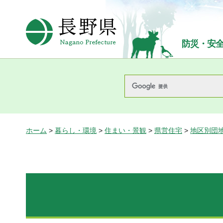
長野県Nagano Prefecture
防災・安
ホーム
>
暮らし・環境
>
住まい・景観
>
県営住宅
>
地区別団