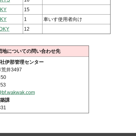
DKY
15
DKY
1
車いす使用者向け
DKY
12
団地についての問い合わせ先
社伊那管理センター
市荒井3497
50
453
@bf.wakwak.com
築課
31