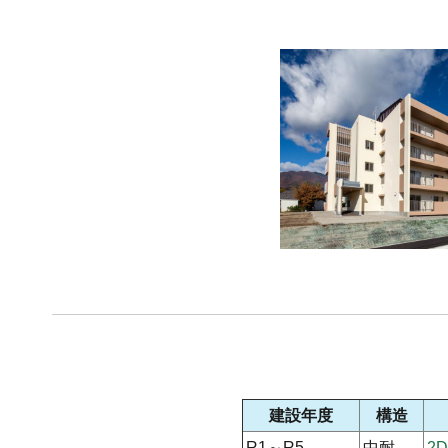
建設年度
構造
R1～R5
中耐
2