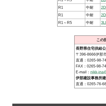
R1
中耐
2
R1
中耐
2
R1～R5
中耐
3L
この
長野県住宅供給公
〒396-8666伊那
直通：0265-98-74
FAX：0265-98-7
E-mail：
njkk-ina
伊那建設事務所建
直通：0265-76-68