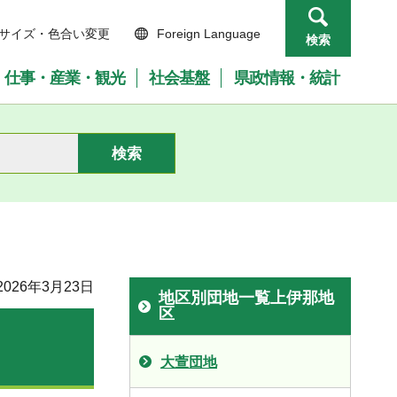
サイズ・色合い変更
Foreign Language
検索
仕事・産業・観光
社会基盤
県政情報・統計
026年3月23日
地区別団地一覧上伊那地
区
大萱団地