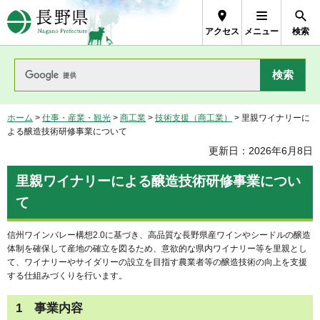
長野県Nagano Prefecture
アクセス
メニュー
検索
ホーム
>
仕事・産業・観光
>
商工業
>
技術支援（商工業）
> 里親ワイナリーに
よる醸造技術研修事業について
更新日：2026年6月8日
里親ワイナリーによる醸造技術研修事業につい
て
信州ワインバレー構想2.0に基づき、高品質な長野県産ワインやシードルの醸造
体制を確保して産地の確立を図るため、意欲的な県内ワイナリー等を里親とし
て、ワイナリーやサイダリーの設立を目指す農業者等の醸造技術の向上を支援
する仕組みづくりを行います。
1
事
業内容