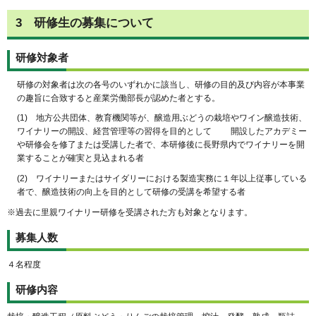
3
研
修生の募集について
研修対象者
研修の対象者は次の各号のいずれかに該当し、研修の目的及び内容が本事業
の趣旨に合致すると産業労働部長が認めた者とする。
(1) 地方公共団体、教育機関等が、醸造用ぶどうの栽培やワイン醸造技術、
ワイナリーの開設、経営管理等の習得を目的として 開設したアカデミー
や研修会を修了または受講した者で、本研修後に長野県内でワイナリーを開
業することが確実と見込まれる者
(2) ワイナリーまたはサイダリーにおける製造実務に１年以上従事している
者で、醸造技術の向上を目的として研修の受講を希望する者
※過去に里親ワイナリー研修を受講された方も対象となります。
募集人数
４名程度
研修内容