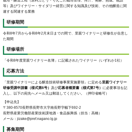
栽培・醸造工程（原料ぶどう・りんごの栽培管理、搾汁、発酵、熟成、瓶詰
等）及びワイナリー・サイダリー経営に関する知識及び技術、その他醸造に関
連する関連する業務
研修期間
令和8年7月から令和8年2月末日までの間で、里親ワイナリーと研修生が合意し
た期間
研修場所
「令和8年度里親ワイナリー名簿」に記載されたワイナリー（いずれか1社）
応募方法
「里親ワイナリーによる醸造技術研修事業実施要領」に定める
里親ワイナリー
研修受講申請書（様式第6号）
及び
応募者概要書（様式第7号）
に必要事項を記
入し、以下の宛先へメール又は郵送してください。（押印省略可）
【申込先】
〒380-8570長野県長野市大字南長野字幅下692-2
長野県産業労働部産業技術課地酒・食品振興係（担当：高橋）
メール：jizake@pref.nagano.lg.jp
募集期間