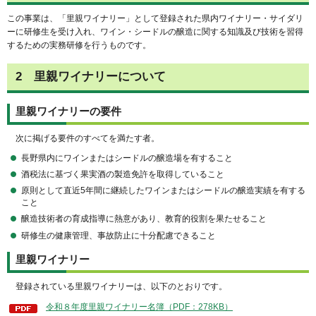
この事業は、「里親ワイナリー」として登録された県内ワイナリー・サイダリ
ーに研修生を受け入れ、ワイン・シードルの醸造に関する知識及び技術を習得
するための実務研修を行うものです。
2
里
親ワイナリーについて
里親ワイナリーの要件
次に
掲げる要件のすべてを満たす者。
長野県内にワインまたはシードルの醸造場を有すること
酒税法に基づく果実酒の製造免許を取得していること
原則として直近5年間に継続したワインまたはシードルの醸造実績を有する
こと
醸造技術者の育成指導に熱意があり、教育的役割を果たせること
研修生の健康管理、事故防止に十分配慮できること
里親ワイナリー
登
録されている里親ワイナリーは、以下のとおりです。
令和８年度里親ワイナリー名簿（PDF：278KB）