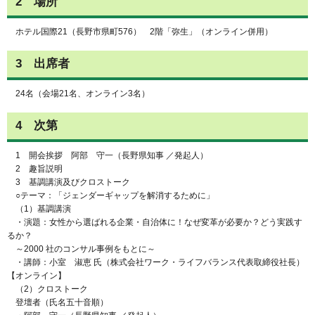
2 場所
ホテル国際21（長野市県町576） 2階「弥生」（オンライン併用）
3 出席者
24名（会場21名、オンライン3名）
4 次第
1 開会挨拶 阿部 守一（長野県知事 ／発起人）
2 趣旨説明
3 基調講演及びクロストーク
○テーマ：「ジェンダーギャップを解消するために」
（1）基調講演
・演題：女性から選ばれる企業・自治体に！なぜ変革が必要か？どう実践す
るか？
～2000 社のコンサル事例をもとに～
・講師：小室 淑恵 氏（株式会社ワーク・ライフバランス代表取締役社長）
【オンライン】
（2）クロストーク
登壇者（氏名五十音順）