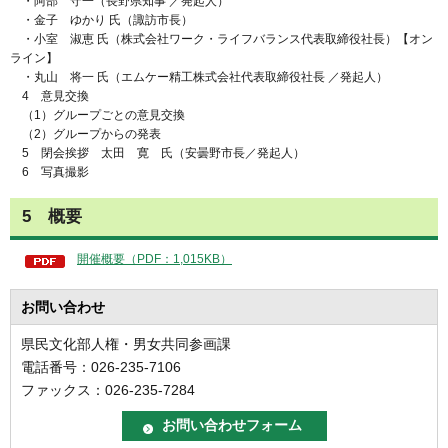
・阿部 守一（長野県知事 ／発起人）
・金子 ゆかり 氏（諏訪市長）
・小室 淑恵 氏（株式会社ワーク・ライフバランス代表取締役社長）【オン
ライン】
・丸山 将一 氏（エムケー精工株式会社代表取締役社長 ／発起人）
4 意見交換
（1）グループごとの意見交換
（2）グループからの発表
5 閉会挨拶 太田 寛 氏（安曇野市長／発起人）
6 写真撮影
5 概要
開催概要（PDF：1,015KB）
お問い合わせ
県民文化部人権・男女共同参画課
電話番号：026-235-7106
ファックス：026-235-7284