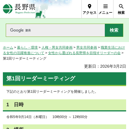
長野県Nagano Prefecture
アクセス
メニュー
検索
ホーム
>
暮らし・環境
>
人権・男女共同参画
>
男女共同参画
>
職業生活におけ
る女性の活躍推進について
>
女性から選ばれる長野県を目指すリーダーの会
>
第1回リーダーミーティング
更新日：2026年3月2日
第1回リーダーミーティング
下記のとおり第1回リーダーミーティングを開催しました。
1 日時
令和5年9月14日（木曜日） 10時00分 ～ 12時00分