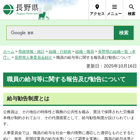
長野県Nagano Prefecture
アクセス
メニュー
検索
ホーム
>
県政情報・統計
>
組織・行財政
>
組織・職員
>
長野県の組織一覧（本
庁）
>
長野県人事委員会紹介
> 職員の給与等に関する報告及び勧告について
更新日：2025年10月16日
職員の給与等に関する報告及び勧告について
給与勧告制度とは
公務員は、その地位の特殊性と職務の公共性を鑑み、憲法で保障された労働基
本権が制約されており、その代償措置として、給与勧告制度が設けられていま
す。
人事委員会では、職員の給与を社会一般の情勢に適応した適切なものとするた
めに、毎年、民間従業員の給与水準について調査を実施し、職員の給与水準と