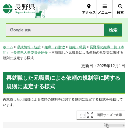
長野県Nagano Prefecture
アクセス
メニュー
検索
ホーム
>
県政情報・統計
>
組織・行財政
>
組織・職員
>
長野県の組織一覧（本
庁）
>
長野県人事委員会紹介
> 再就職した元職員による依頼の規制等に関する
規則に規定する様式
更新日：2025年12月1日
再就職した元職員による依頼の規制等に関する
規則に規定する様式
再就職した元職員による依頼の規制等に関する規則に規定する様式を掲載して
います。
画面サイズで表示