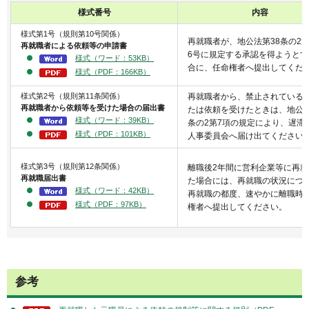
様式番号
内容
様式第1号（規則第10号関係）
再就職者が、地公法第38条の2第
再就職者による依頼等の申請書
6号に規定する承認を得ようとす
様式（ワード：53KB）
合に、任命権者へ提出してくだ
様式（PDF：166KB）
様式第2号（規則第11条関係）
再就職者から、禁止されている
再就職者から依頼等を受けた場合の届出書
たは依頼を受けたときは、地公法
様式（ワード：39KB）
条の2第7項の規定により、遅滞
様式（PDF：101KB）
人事委員会へ届け出てください
様式第3号（規則第12条関係）
離職後2年間に営利企業等に再就
再就職届出書
た場合には、再就職の状況につ
様式（ワード：42KB）
再就職の都度、速やかに離職時
様式（PDF：97KB）
権者へ提出してください。
参考