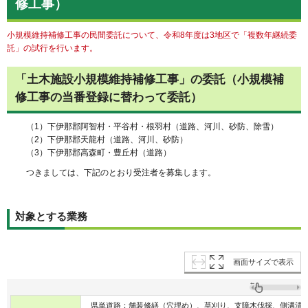
修工事）
小規模維持補修工事の民間委託について、令和8年度は3地区で「複数年継続委
託」の試行を行います。
「土木施設小規模維持補修工事」の委託（小規模補
修工事の当番登録に替わって委託）
（1）下伊那郡阿智村・平谷村・根羽村（道路、河川、砂防、除雪）
（2）下伊那郡天龍村（道路、河川、砂防）
（3）下伊那郡高森町・豊丘村（道路）
つきましては、下記のとおり受注者を募集します。
対象とする業務
画面サイズで表示
県単道路：舗装修繕（穴埋め）、草刈り、支障木伐採、側溝清