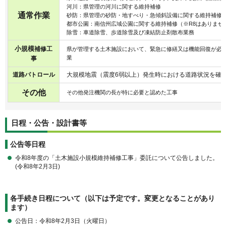
河川：県管理の河川に関する維持補修
通常作業
砂防：県管理の砂防・地すべり・急傾斜設備に関する維持補修
都市公園：南信州広域公園に関する維持補修（※R8はありませ
除雪：車道除雪、歩道除雪及び凍結防止剤散布業務
小規模
補
修
工
県が管理する土木施設において、緊急に修繕又は機能回復が必
業
事
道路パトロール
大規模地震（震度6弱以上）発生時における道路状況を確
その他
その他発注機関の長が特に必要と認めた工事
日程・公告・設計書等
公告等日程
令和8年度の「土木施設小規模維持補修工事」委託について公告しました。
(令和8年2月3日)
各手続き日程について（以下は予定です。変更となることがあり
ます）
公告日：令和8年2月3日（火曜日）