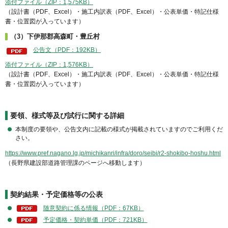
添付ファイル（ZIP：1,575KB）
（設計書（PDF、Excel）・施工内訳表（PDF、Excel）・公表単価・特記仕様
書・位置図が入っています）
（3）下伊那郡高森町・豊丘村
公告文（PDF：192KB）
添付ファイル（ZIP：1,576KB）
（設計書（PDF、Excel）・施工内訳表（PDF、Excel）・公表単価・特記仕様
書・位置図が入っています）
要領、様式等及び試行に関する詳細
本制度の要領や、公告文内に記載の様式が掲載されていますのでご利用くだ
さい。
https://www.pref.nagano.lg.jp/michikanri/infra/doro/seibi/r2-shokibo-hoshu.html
（長野県建設部道路管理課のページへ移動します）
契約結果・予定価格等の公表
随意契約に係る情報（PDF：67KB）
予定価格・契約単価（PDF：721KB）