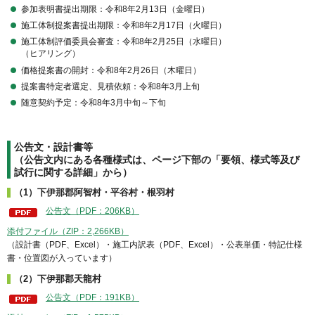
参加表明書提出期限：令和8年2月13日（金曜日）
施工体制提案書提出期限：令和8年2月17日（火曜日）
施工体制評価委員会審査：令和8年2月25日（水曜日）
（ヒアリング）
価格提案書の開封：令和8年2月26日（木曜日）
提案書特定者選定、見積依頼：令和8年3月上旬
随意契約予定：令和8年3月中旬～下旬
公告文・設計書等
（公告文内にある各種様式は、ページ下部の「要領、様式等及び
試行に関する詳細」から）
（1）下伊那郡阿智村・平谷村・根羽村
公告文（PDF：206KB）
添付ファイル（ZIP：2,266KB）
（設計書（PDF、Excel）・施工内訳表（PDF、Excel）・公表単価・特記仕様
書・位置図が入っています）
（2）下伊那郡天龍村
公告文（PDF：191KB）