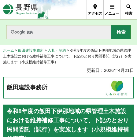
長野県Nagano Prefecture
アクセス
メニュー
検索
ホーム
>
飯田建設事務所
>
入札・契約
> 令和8年度の飯田下伊那地域の県管理
土木施設における維持補修工事について、下記のとおり民間委託（試行）を実
施します（小規模維持補修工事）
更新日：2026年4月21日
飯田建設事務所
令和8年度の飯田下伊那地域の県管理土木施設
における維持補修工事について、下記のとおり
民間委託（試行）を実施します（小規模維持補