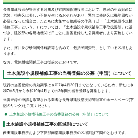
長野県建設部が管理する河川及び砂防関係施設等において、県民の生命財産に
危険、損害又は著しい不便が生じるおそれがあり、緊急に修繕又は機能回復が
必要となった場合に、ただちに実施する修繕等の作業（以下「土木施設小規模
補修工事」という。）については、「土木施設小規模補修工事取扱要領」に基
づき、建設部の各現地機関で日ごとに当番登録した公募業者により実施してい
ます。
また、河川及び砂防関係施設等も含めて「包括民間委託」としている区域もあ
ります。
なお、電気機械関係工事は従前のとおりです。
土木施設小規模補修工事の当番登録の公募（申請）について
現行の当番登録の有効期限は令和7年4月30日までとなっているため、新たに令
和7年5月から令和10年4月までの3年間の当番登録を募集します。
当番登録の申請を希望される業者は長野県建設部技術管理室のホームページ(下
記のリンク)をご覧ください。
土木施設小規模補修工事の当番登録の公募（申請）について
土木施設小規模補修工事の区域割について
飯田建設事務所および下伊那南部建設事務所の区域割は下図のとおりです。