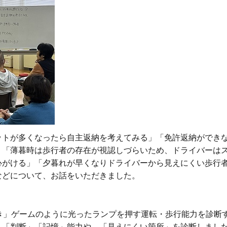
ットが多くなったら自主返納を考えてみる」「免許返納ができ
」「薄暮時は歩行者の存在が視認しづらいため、ドライバーは
心がける」「夕暮れが早くなりドライバーから見えにくい歩行
などについて、お話をいただきました。
き」ゲームのように光ったランプを押す運転・歩行能力を診断
」「判断」「記憶」能力や、「見えにくい箇所」を診断しまし