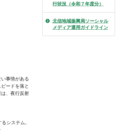
行状況（令和７年度分）
北信地域振興局ソーシャル
メディア運用ガイドライン
ない事情がある
スピードを落と
者は、夜行反射
するシステム。
た。