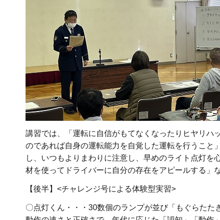
講習では、「運転に自信がもてなくなったりヒヤリハ
のであれば自身の運転能力を自覚した運転を行うこと
し、いつもよりまわりに注意し、早めのライト点灯を
材を使ってドライバーに自分の存在をアピールする」
【後半】<チャレンジ号による体験型実習>
〇点灯くん・・・30数個のランプが並び「もぐらたた
動作の速さと正確さで、年代に応じた「認知」「動作