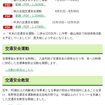
要綱（PDF：1,265KB）
〇秋の全国交通安全運動 9月21日～9月30日
要綱（PDF：1,254KB）
〇年末の交通安全運動 12月15日～12月31日
要綱（PDF：1,170KB）
☆「年末の交通安全運動」に併せ12/15(月）に中野・飯山地区で街頭啓発活動
を予定していましたが、悪天候により中止になりました。
交通安全運動
交通事故が多発する時期に、人波作戦で交通安全の啓発を行う等、各々の時期
に対応した交通事故防止活動を展開します。
→活動の状況はこちら
交通安全教室
近年、65歳以上の高齢者が当事者となる事故の割合が増加傾向にあることを受
け、長野県交通安全運動推進北信地方部では、65歳以上のドライバーを対象と
した交通安全教室を開催しました。