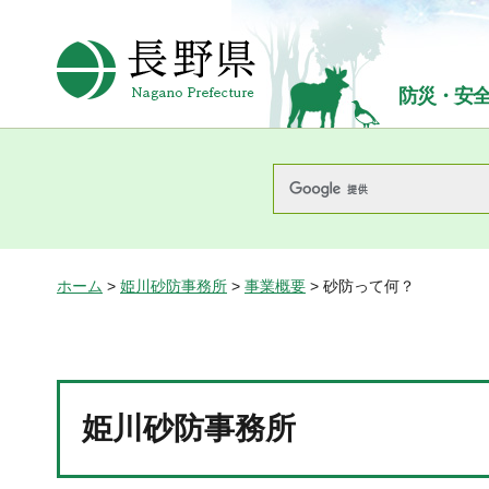
長野県Nagano Prefecture
防災・安
ホーム
>
姫川砂防事務所
>
事業概要
> 砂防って何？
姫川砂防事務所