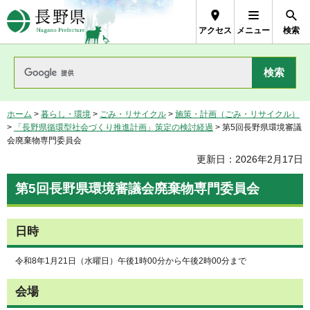
長野県Nagano Prefecture
アクセス
メニュー
検索
ホーム
>
暮らし・環境
>
ごみ・リサイクル
>
施策・計画（ごみ・リサイクル）
>
「長野県循環型社会づくり推進計画」策定の検討経過
> 第5回長野県環境審議
会廃棄物専門委員会
更新日：2026年2月17日
第5回長野県環境審議会廃棄物専門委員会
日時
令和8年1月21日（水曜日）午後1時00分から午後2時00分まで
会場