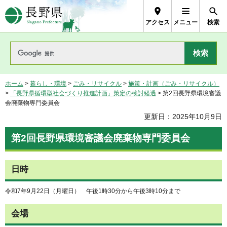
長野県Nagano Prefecture
アクセス
メニュー
検索
ホーム
>
暮らし・環境
>
ごみ・リサイクル
>
施策・計画（ごみ・リサイクル）
>
「長野県循環型社会づくり推進計画」策定の検討経過
> 第2回長野県環境審議
会廃棄物専門委員会
更新日：2025年10月9日
第2回長野県環境審議会廃棄物専門委員会
日時
令和7年9月22日（月曜日） 午後1時30分から午後3時10分まで
会場