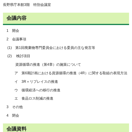
長野県庁本館3階 特別会議室
会議内容
1 開会
2 会議事項
(1) 第1回廃棄物専門委員会における委員の主な発言等
(2) 検討項目
資源循環の推進（第4章）の施策について
ア 第6期計画における資源循環の推進（4R）に関する取組の表現方法
イ 3R＋リプレイスの推進
ウ 循環経済への移行の推進
エ 食品ロス削減の推進
3 その他
4 閉会
会議資料