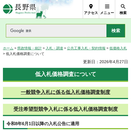
長野県Nagano Prefecture
アクセス
メニュー
検索
ホーム
>
県政情報・統計
>
入札・調達
>
公共工事入札・契約情報
>
低価格入札
> 低入札価格調査について
更新日：2026年4月27日
低入札価格調査について
一般競争入札に係る低入札価格調査制度
受注希望型競争入札に係る低入札価格調査制度
令和8年6月1日以降の入札公告に適用