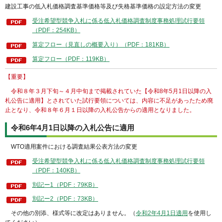
建設工事の低入札価格調査基準価格等及び失格基準価格の設定方法の変更
受注希望型競争入札に係る低入札価格調査制度事務処理試行要領
（PDF：254KB）
算定フロー（見直しの概要入り）（PDF：181KB）
算定フロー（PDF：119KB）
【重要】
令和８年３月下旬～４月中旬まで掲載されていた【令和8年5月1日以降の入
札公告に適用】とされていた試行要領については、内容に不足があったため廃
止となり、令和８年６月１日以降の入札公告からの適用となりました。
令和6年4月1日以降の入札公告に適用
WTO適用案件における調査結果公表方法の変更
受注希望型競争入札に係る低入札価格調査制度事務処理試行要領
（PDF：140KB）
別記ー1（PDF：79KB）
別記ー2（PDF：73KB）
その他の別添、様式等に改定はありません。（
令和2年4月1日適用
を使用し