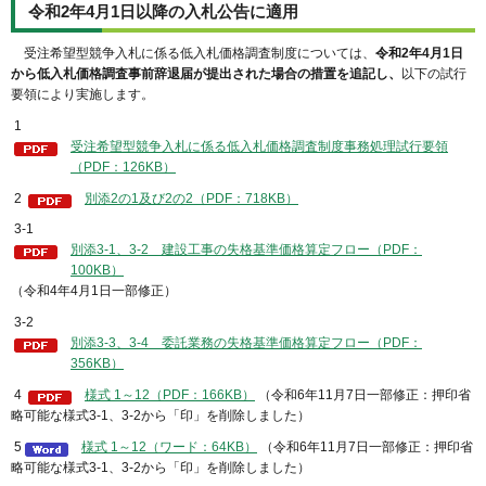
令和2年4月1日以降の入札公告に適用
受注希望型競争入札に係る低入札価格調査制度については、
令和2年4月1日
から低入札価格調査事前辞退届が提出された場合の措置を追記し、
以下の試行
要領により実施します。
1
受注希望型競争入札に係る低入札価格調査制度事務処理試行要領
（PDF：126KB）
2
別添2の1及び2の2（PDF：718KB）
3-1
別添3-1、3-2 建設工事の失格基準価格算定フロー（PDF：
100KB）
（令和4年4月1日一部修正）
3-2
別添3-3、3-4 委託業務の失格基準価格算定フロー（PDF：
356KB）
4
様式 1～12（PDF：166KB）
（令和6年11月7日一部修正：押印省
略可能な様式3-1、3-2から「印」を削除しました）
5
様式 1～12（ワード：64KB）
（令和6年11月7日一部修正：押印省
略可能な様式3-1、3-2から「印」を削除しました）