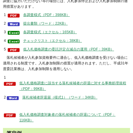
調査に協力いただけない等の場合には、入札参加停止および入札参加制限の適
用措置があります 。
1
各調査様式（PDF：398KB）
2
提出書類（ワード：22KB）
3
各調査様式（エクセル：165KB）
4
チェックリスト（エクセル：38KB）
5
低入札価格調査の委託評定点減点の運用（PDF：39KB）
落札候補者が入札参加資格要件に適合し、低入札価格調査を受けない場合に
適用される制度です。入札参加制限の措置が適用されます。ただし、平成31年
度委託業務は、入札参加制限を適用しない。
1
低入札価格調査に該当する落札候補者の辞退に対する事務処理規程
（PDF：99KB）
2
落札候補者辞退届（様式1）（ワード：34KB）
低入札価格調査対象者の落札候補者の辞退について（PDF：
116KB）