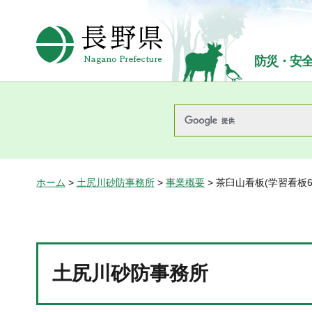
長野県Nagano Prefecture
防災・安
ホーム
>
土尻川砂防事務所
>
事業概要
> 茶臼山看板(学習看板
土尻川砂防事務所