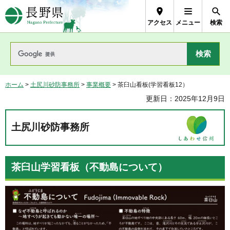
長野県Nagano Prefecture
アクセス
メニュー
検索
ホーム
>
土尻川砂防事務所
>
事業概要
> 茶臼山看板(学習看板12）
更新日：2025年12月9日
土尻川砂防事務所
茶臼山学習看板（不動島について）