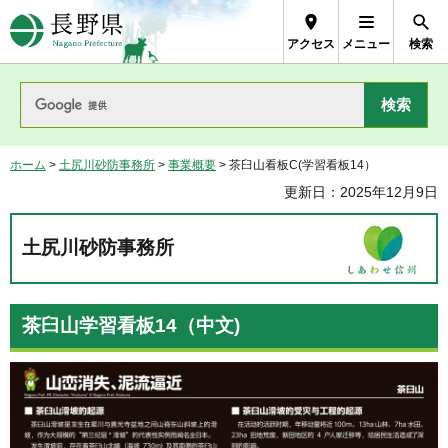
長野県Nagano Prefecture
アクセス
メニュー
検索
ホーム
>
土尻川砂防事務所
>
事業概要
> 茶臼山看板C(学習看板14）
更新日：2025年12月9日
土尻川砂防事務所
茶臼山学習看板14（中文)