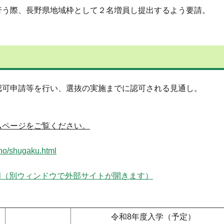
う際、長野県地域枠として２名増員し提出するよう要請。
認可申請等を行い、選抜の実施までに認可される見通し。
ムページをご覧ください。
uho/shugaku.html
web-apply.html（別ウィンドウで外部サイトが開きます）
令和8年度入学（予定）