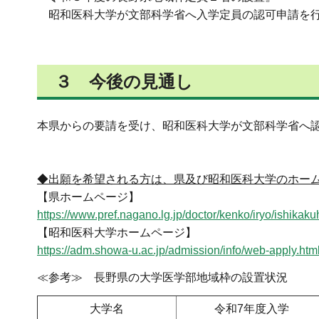
昭和医科大学が文部科学省へ入学定員の認可申請を行
３ 今後の見通し
本県からの要請を受け、昭和医科大学が文部科学省へ
◆出願を希望される方は、県及び昭和医科大学のホー
【県ホームページ】
https://www.pref.nagano.lg.jp/doctor/kenko/iryo/ishikak
【昭和医科大学ホームページ】
https://adm.showa-u.ac.jp/admission/info/
≪参考≫ 長野県の大学医学部地域枠の設置状況
大学名
令和7年度入学