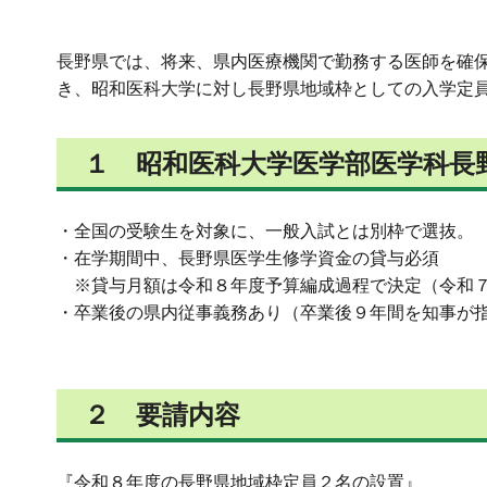
長野県では、将来、県内医療機関で勤務する医師を確
き、昭和医科大学に対し長野県地域枠としての入学定
１ 昭和医科大学医学部医学科長
・全国の受験生を対象に、一般入試とは別枠で選抜。
・在学期間中、長野県医学生修学資金の貸与必須
※貸与月額は令和８年度予算編成過程で決定（令和７
・卒業後の県内従事義務あり（卒業後９年間を知事が
２ 要請内容
『令和８年度の長野県地域枠定員２名の設置』