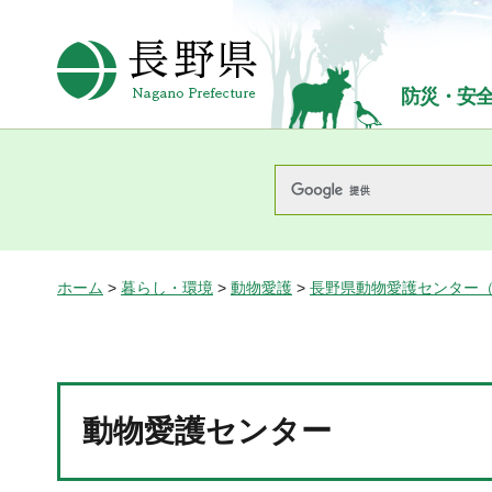
長野県Nagano Prefecture
防災・安
ホーム
>
暮らし・環境
>
動物愛護
>
長野県動物愛護センター
動物愛護センター