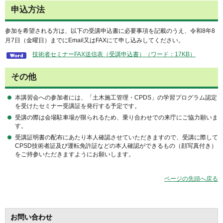
申込方法
参加を希望される方は、以下の受講申込書に必要事項を記載のうえ、令和8年8
月7日（金曜日）までにEmail又はFAXにて申し込みしてください。
技術者セミナーFAX送信表（受講申込書）（ワード：17KB）
その他
本講習会への参加者には、「土木施工管理・CPDS」の学習プログラム認定
を受けたセミナー受講証を発行する予定です。
受講の際は会場駐車場が限られるため、乗り合わせでの来庁にご協力願いま
す。
受講証明書の配布にあたり本人確認させていただきますので、受講に際して
CPSD技術者証及び運転免許証などの本人確認ができるもの（顔写真付き）
をご持参いただきますようにお願いします。
ページの先頭へ戻る
お問い合わせ