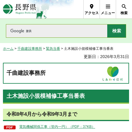
長野県Nagano Prefecture
アクセス
メニュー
検索
ホーム
>
千曲建設事務所
>
緊急当番
> 土木施設小規模補修工事当番表
更新日：2026年3月31日
千曲建設事務所
土木施設小規模補修工事当番表
令和8年4月から令和9年3月まで
電気機械関係工事（管内一円）（PDF：37KB）