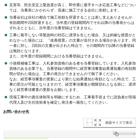
災害等、民生安定上緊急度が高く、即作業に着手すべき応急工事などについ
ては、当番表にかかわらず、迅速に施工できる会社に依頼します。
当番会社は自社の都合で施工依頼を辞退することは差し支えありませんが、
有効期間中2回辞退すると、当年度の登録期間内でそれ以降の当番表からは
ずれるとともに、次年度の当番登録はできません。
工事に着手しない等緊急時の対応に遅滞を生じた場合、又は的確な措置がと
れなかった場合には、『改善措置』の文書が送付される場合があります。同
一者に対し、2回目の文書が出された時点で、その期間内で以降の当番登録
は無効となります。
また、次年度の登録期間における当番登録はできません。
小規模補修工事は、入札参加資格のある者を当番登録しています。入札参加
資格のある企業でも、当番登録の期間中に経営事項審査結果通知書の有効期
間が切れた場合は、工事の発注ができませんので御了承ください。
なお、経営事項審査の更新により新たな結果通知が有効となった時点で、工
事の受注が可能となりますので、経営事項審査が期限切れとなる前に、遅滞
なく経営事項審査の更新をお願いします。
現場工事中の責任体制等を明確にするため、工事着手前までに請負者が現場
代理人及び主任技術者を確定し発注者へ報告してください。
お問い合わせ先
画面サイズで表示