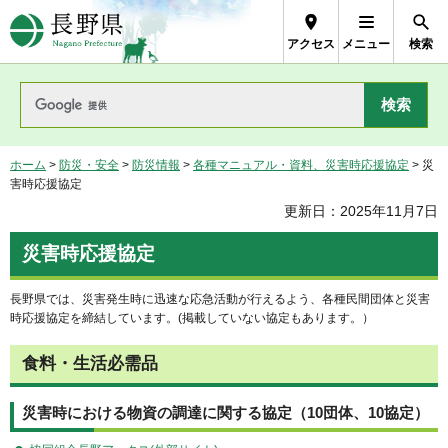
長野県Nagano Prefecture
アクセス
メニュー
検索
ホーム
>
防災・安全
>
防災情報
>
各種マニュアル・資料、災害時応援協定
> 災
害時応援協定
更新日：2025年11月7日
災害時応援協定
長野県では、災害発生時に迅速な応急活動が行えるよう、各種民間団体と災害
時応援協定を締結しています。(掲載していない協定もあります。）
食料・生活必需品
災害時における物資の調達に関する協定（10団体、10協定）