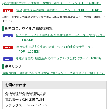
(参考)避難所における性被害・暴力防止ポスター・チラシ（PPT：408KB）
(参考)女性視点の備蓄・避難所チェックシート（PDF：1,116KB）
(出典：災害対応力を強化する女性の視点～男女共同参画の視点からの防災・復興ガイ
ドライン）
新型コロナウイルス感染症対策
新型コロナウイルス感染症対策事前準備チェックリスト(本文)（ワー
ド：1,800KB）
(参考資料1)災害発生時の避難について(自宅療養者用チラシ)
（PDF：1,164KB）
避難所職員向け感染症対応マニュアル(ひな形)（ワード：108KB）
参考リンク
内閣府防災：避難所の生活環境対策（別ウィンドウで外部サイトが開きます）
お問い合わせ
危機管理部危機管理防災課
電話番号：026-235-7184
ファックス：026-233-4332