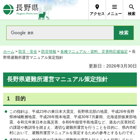
長野県Nagano Prefecture
アクセス
メニュー
検索
ホーム
>
防災・安全
>
防災情報
>
各種マニュアル・資料、災害時応援協定
> 長
野県避難所運営マニュアル策定指針
更新日：2026年3月30日
長野県避難所運営マニュアル策定指針
1
目
的
この指針は、平成23年の東日本大震災、長野県北部の地震、平成26年長野
県神城断層地震、平成28年熊本地震、平成30年7月豪雨、北海道胆振東部地
震、令和元年東日本台風災害、令和6年能登半島地震など、過去の災害対応
の課題や教訓等を踏まえ、適切な避難所運営を行うことを目的に、県内市町
村において、避難所運営マニュアルを策定するための参考とするものです。
本指針では、地域住民が主体的に避難所の運営を行うことを目指しており、