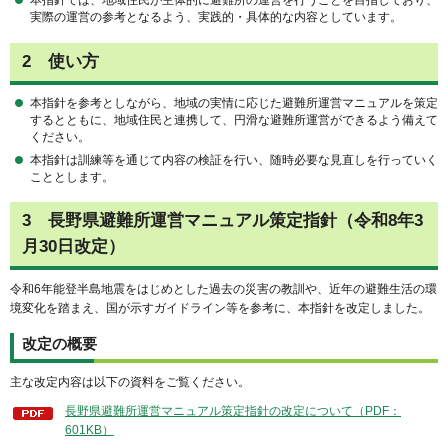
実際の運営の参考となるよう、実践的・具体的な内容としています。
2
使
い方
本指針を参考としながら、地域の実情に応じた避難所運営マニュアルを策定
するとともに、地域住民と連携して、円滑な避難所運営ができるよう備えて
ください。
本指針は訓練等を通じて内容の検証を行い、随時必要な見直しを行っていく
こととします。
3
長
野県避難所運営マニュアル策定指針（令和8年3
月30日改定）
令和6年能登半島地震をはじめとした過去の災害の教訓や、近年の避難生活の環
境変化を踏まえ、国が示すガイドライン等を参考に、本指針を改定しました。
改定の概要
主な改定内容は以下の資料をご覧ください。
長野県避難所運営マニュアル策定指針の改定について（PDF：
601KB）