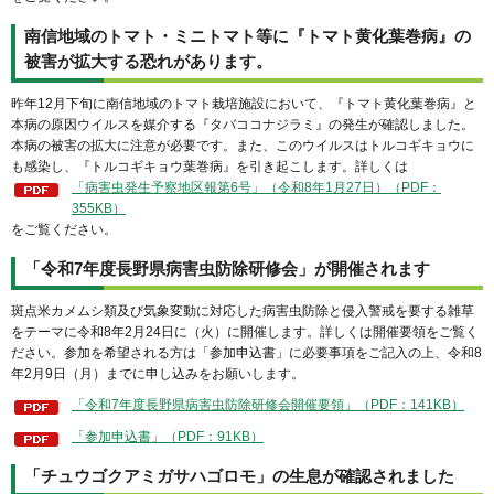
南信地域のトマト・ミニトマト等に『トマト黄化葉巻病』の
被害が拡大する恐れがあります。
昨年12月下旬に南信地域のトマト栽培施設において、『トマト黄化葉巻病』と
本病の原因ウイルスを媒介する『タバココナジラミ』の発生が確認しました。
本病の被害の拡大に注意が必要です。また、このウイルスはトルコギキョウに
も感染し、『トルコギキョウ葉巻病』を引き起こします。詳しくは
「病害虫発生予察地区報第6号」（令和8年1月27日）（PDF：
355KB）
をご覧ください。
「令和7年度長野県病害虫防除研修会」が開催されます
斑点米カメムシ類及び気象変動に対応した病害虫防除と侵入警戒を要する雑草
をテーマに令和8年2月24日に（火）に開催します。詳しくは開催要領をご覧く
ださい。参加を希望される方は「参加申込書」に必要事項をご記入の上、令和8
年2月9日（月）までに申し込みをお願いします。
「令和7年度長野県病害虫防除研修会開催要領」（PDF：141KB）
「参加申込書」（PDF：91KB）
「チュウゴクアミガサハゴロモ」の生息が確認されました