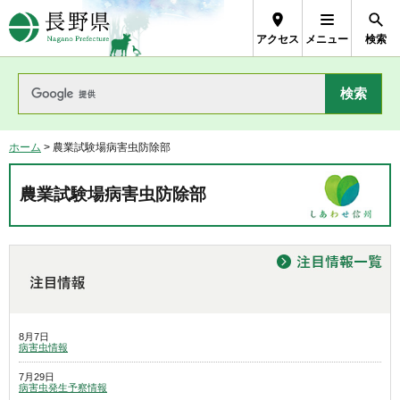
長野県Nagano Prefecture
アクセス
メニュー
検索
ホーム
> 農業試験場病害虫防除部
農業試験場病害虫防除部
8月7日
病害虫情報
7月29日
病害虫発生予察情報