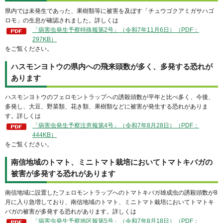
県内では未発生であった、果樹類等に被害を及ぼす「チュウゴクアミガサハゴ
ロモ」の生息が確認されました。詳しくは
「病害虫発生予察特殊報第2号」（令和7年11月6日）（PDF：
297KB）
をご覧ください。
ハスモンヨトウの県内への飛来頭数が多く、多発する恐れが
あります
ハスモンヨトウのフェロモントラップへの誘殺頭数が平年と比べ多く、今後、
多発し、大豆、野菜類、花き類、果樹類などに被害が発生する恐れがありま
す。詳しくは
「病害虫発生予察注意報第4号」（令和7年8月28日）（PDF：
444KB）
をご覧ください。
南信地域のトマト、ミニトマト栽培においてトマトキバガの
被害が多発する恐れがあります
南信地域に設置したフェロモントラップへのトマトキバガ雄成虫の誘殺頭数が8
月に入り急増しており、南信地域のトマト、ミニトマト栽培においてトマトキ
バガの被害が多発する恐れがあります。詳しくは
「病害虫発生予察地区報第5号」（令和7年8月18日）（PDF：