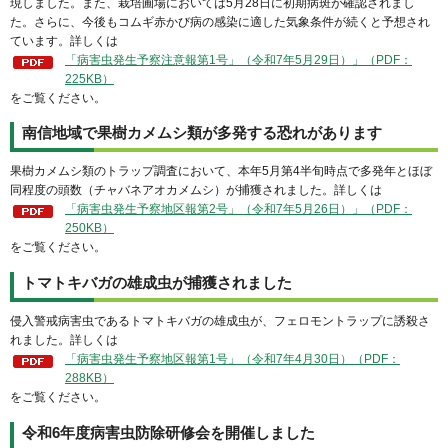
現しました。また、栽培圃場においては5月28日に初期病斑が確認されまし
た。さらに、今後もコムギ赤かび病の感染に適した気象条件が続くと予想され
ています。詳しくは
「病害虫発生予察注意報第1号」（令和7年5月29日）」（PDF：
225KB）
をご覧ください。
南信地域で果樹カメムシ類が多発する恐れがあります
果樹カメムシ類のトラップ調査において、本年5月第4半旬時点で多発年とほぼ
同程度の頭数（チャバネアオカメムシ）が捕獲されました。詳しくは
「病害虫発生予察地区報第2号」（令和7年5月26日）」（PDF：
250KB）
をご覧ください。
トマトキバガの雄成虫が捕獲されました
侵入警戒病害虫であるトマトキバガの雄成虫が、フェロモントラップに誘殺さ
れました。詳しくは
「病害虫発生予察地区報第1号」（令和7年4月30日）（PDF：
288KB）
をご覧ください。
令和6年度病害虫防除研修会を開催しました