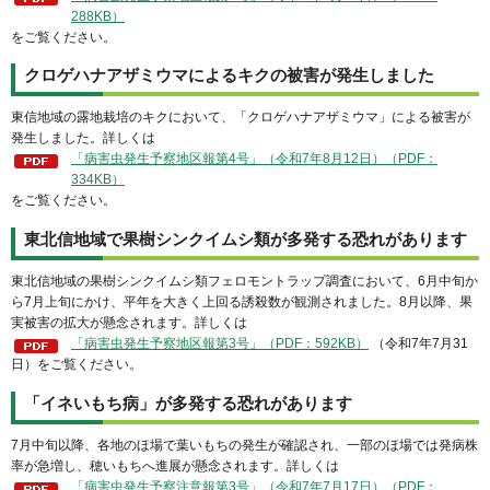
288KB）
をご覧ください。
クロゲハナアザミウマによるキクの被害が発生しました
東信地域の露地栽培のキクにおいて、「クロゲハナアザミウマ」による被害が
発生しました。詳しくは
「病害虫発生予察地区報第4号」（令和7年8月12日）（PDF：
334KB）
をご覧ください。
東北信地域で果樹シンクイムシ類が多発する恐れがあります
東北信地域の果樹シンクイムシ類フェロモントラップ調査において、6月中旬か
ら7月上旬にかけ、平年を大きく上回る誘殺数が観測されました。8月以降、果
実被害の拡大が懸念されます。詳しくは
「病害虫発生予察地区報第3号」（PDF：592KB）
（令和7年7月31
日）をご覧ください。
「イネいもち病」が多発する恐れがあります
7月中旬以降、各地のほ場で葉いもちの発生が確認され、一部のほ場では発病株
率が急増し、穂いもちへ進展が懸念されます。詳しくは
「病害虫発生予察注意報第3号」（令和7年7月17日）（PDF：