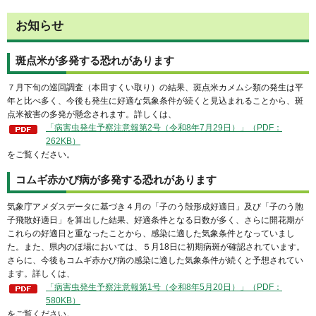
お知らせ
斑点米が多発する恐れがあります
７月下旬の巡回調査（本田すくい取り）の結果、斑点米カメムシ類の発生は平
年と比べ多く、今後も発生に好適な気象条件が続くと見込まれることから、斑
点米被害の多発が懸念されます。詳しくは、
「病害虫発生予察注意報第2号（令和8年7月29日）」（PDF：
262KB）
をご覧ください。
コムギ赤かび病が多発する恐れがあります
気象庁アメダスデータに基づき４月の「子のう殻形成好適日」及び「子のう胞
子飛散好適日」を算出した結果、好適条件となる日数が多く、さらに開花期が
これらの好適日と重なったことから、感染に適した気象条件となっていまし
た。また、県内のほ場においては、５月18日に初期病斑が確認されています。
さらに、今後もコムギ赤かび病の感染に適した気象条件が続くと予想されてい
ます。詳しくは、
「病害虫発生予察注意報第1号（令和8年5月20日）」（PDF：
580KB）
をご覧ください。