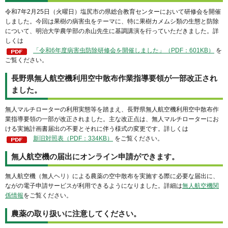
令和7年2月25日（火曜日）塩尻市の県総合教育センターにおいて研修会を開催
しました。今回は果樹の病害虫をテーマに、特に果樹カメムシ類の生態と防除
について、明治大学農学部の糸山先生に基調講演を行っていただきました。詳
しくは
「令和6年度病害虫防除研修会を開催しました」（PDF：601KB）
を
ご覧ください。
長野県無人航空機利用空中散布作業指導要領が一部改正され
ました。
無人マルチローターの利用実態等を踏まえ、長野県無人航空機利用空中散布作
業指導要領の一部が改正されました。主な改正点は、無人マルチローターにお
ける実施計画書届出の不要とそれに伴う様式の変更です。詳しくは
新旧対照表（PDF：334KB）
をご覧ください。
無人航空機の届出にオンライン申請ができます。
無人航空機（無人ヘリ）による農薬の空中散布を実施する際に必要な届出に、
ながの電子申請サービスが利用できるようになりました。詳細は
無人航空機関
係情報
をご覧ください。
農薬の取り扱いに注意してください。