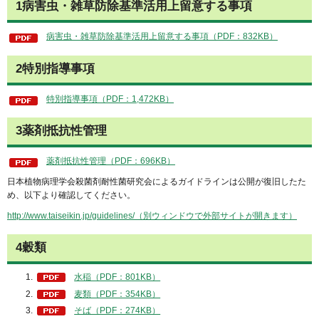
1病害虫・雑草防除基準活用上留意する事項
病害虫・雑草防除基準活用上留意する事項（PDF：832KB）
2特別指導事項
特別指導事項（PDF：1,472KB）
3薬剤抵抗性管理
薬剤抵抗性管理（PDF：696KB）
日本植物病理学会殺菌剤耐性菌研究会によるガイドラインは公開が復旧したた
め、以下より確認してください。
http://www.taiseikin.jp/guidelines/（別ウィンドウで外部サイトが開きます）
4穀類
水稲（PDF：801KB）
麦類（PDF：354KB）
そば（PDF：274KB）