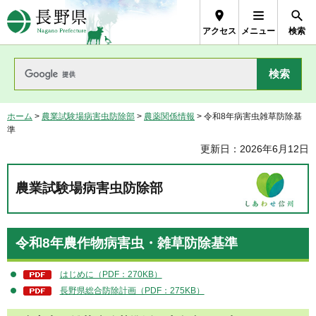
長野県Nagano Prefecture
アクセス
メニュー
検索
ホーム
>
農業試験場病害虫防除部
>
農薬関係情報
> 令和8年病害虫雑草防除基
準
更新日：2026年6月12日
農業試験場病害虫防除部
令和8年農作物病害虫・雑草防除基準
はじめに（PDF：270KB）
長野県総合防除計画（PDF：275KB）