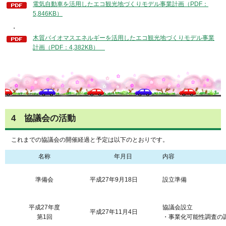
電気自動車を活用したエコ観光地づくりモデル事業計画（PDF：
5,846KB）
・
木質バイオマスエネルギーを活用したエコ観光地づくりモデル事業
計画（PDF：4,382KB）
4 協議会の活動
これまでの協議会の開催経過と予定は以下のとおりです。
名称
年月日
内容
準備会
平成27年9月18日
設立準備
平成27年度
協議会設立
平成27年11月4日
第1回
・事業化可能性調査の