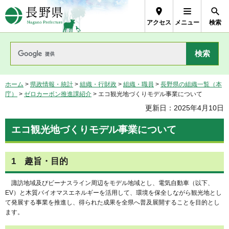
長野県Nagano Prefecture
アクセス
メニュー
検索
ホーム
>
県政情報・統計
>
組織・行財政
>
組織・職員
>
長野県の組織一覧（本
庁）
>
ゼロカーボン推進課紹介
> エコ観光地づくりモデル事業について
更新日：2025年4月10日
エコ観光地づくりモデル事業について
1 趣旨・目的
諏訪地域及びビーナスライン周辺をモデル地域とし、電気自動車（以下、
EV）と木質バイオマスエネルギーを活用して、環境を保全しながら観光地とし
て発展する事業を推進し、得られた成果を全県へ普及展開することを目的とし
ます。