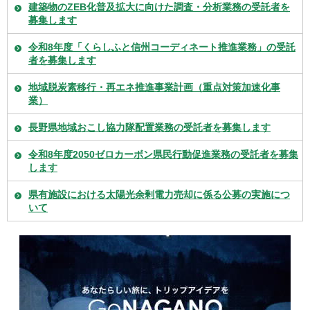
建築物のZEB化普及拡大に向けた調査・分析業務の受託者を
募集します
令和8年度「くらしふと信州コーディネート推進業務」の受託
者を募集します
地域脱炭素移行・再エネ推進事業計画（重点対策加速化事
業）
長野県地域おこし協力隊配置業務の受託者を募集します
令和8年度2050ゼロカーボン県民行動促進業務の受託者を募集
します
県有施設における太陽光余剰電力売却に係る公募の実施につ
いて