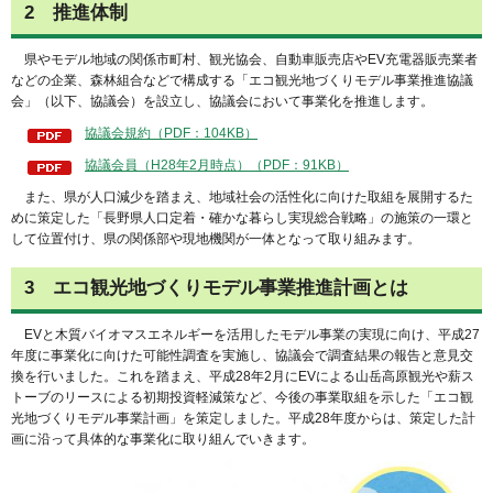
2 推進体制
県やモデル地域の関係市町村、観光協会、自動車販売店やEV充電器販売業者
などの企業、森林組合などで構成する「エコ観光地づくりモデル事業推進協議
会」（以下、協議会）を設立し、協議会において事業化を推進します。
協議会規約（PDF：104KB）
協議会員（H28年2月時点）（PDF：91KB）
また、県が人口減少を踏まえ、地域社会の活性化に向けた取組を展開するた
めに策定した「長野県人口定着・確かな暮らし実現総合戦略」の施策の一環と
して位置付け、県の関係部や現地機関が一体となって取り組みます。
3 エコ観光地づくりモデル事業推進計画とは
EVと木質バイオマスエネルギーを活用したモデル事業の実現に向け、平成27
年度に事業化に向けた可能性調査を実施し、協議会で調査結果の報告と意見交
換を行いました。これを踏まえ、平成28年2月にEVによる山岳高原観光や薪ス
トーブのリースによる初期投資軽減策など、今後の事業取組を示した「エコ観
光地づくりモデル事業計画」を策定しました。平成28年度からは、策定した計
画に沿って具体的な事業化に取り組んでいきます。