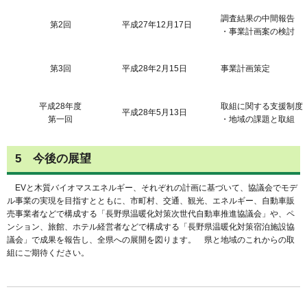
調査結果の中間報告
第2回
平成27年12月17日
・事業計画案の検討
第3回
平成28年2月15日
事業計画策定
平成28年度
取組に関する支援制度
平成28年5月13日
第一回
・地域の課題と取組
5 今後の展望
EVと木質バイオマスエネルギー、それぞれの計画に基づいて、協議会でモデ
ル事業の実現を目指すとともに、市町村、交通、観光、エネルギー、自動車販
売事業者などで構成する「長野県温暖化対策次世代自動車推進協議会」や、ペ
ンション、旅館、ホテル経営者などで構成する「長野県温暖化対策宿泊施設協
議会」で成果を報告し、全県への展開を図ります。 県と地域のこれからの取
組にご期待ください。