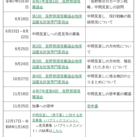
令和7年5月30
令和7年度第1回 長野県環境
「長野県ゼロカーボン戦
日
審議会
略」中間見直しの諮問
第1回 長野県環境審議会地球
中間見直し、現行戦略の取
6月18日
温暖化対策専門委員会
組状況について
6月23日～8月
中間見直しへの意見等の募集
22日
第2回 長野県環境審議会地球
中間見直しの方向性につい
8月25日
温暖化対策専門委員会
て
第3回 長野県環境審議会地球
中間見直しの方向性、報告
9月24日
温暖化対策専門委員会
案（たたき台）について
第4回 長野県環境審議会地球
中間見直しに係る検討のと
10月27日
温暖化対策専門委員会
りまとめについて
令和7年度第4回 長野県環境
11月18日
中間見直しの答申案の審議
審議会
11月25日
知事への答申
答申書
中間見直し（骨子案）に対する意
見募集（パブリックコメント）
12月17日～令
→意見募集（パブリックコメン
和8年1月16日
ト）の結果は
こちら