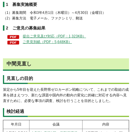
1 募集実施概要
（1）募集期間 令和3年4月1日（木曜日）～4月30日（金曜日）
（2）募集方法 電子メール、ファクシミリ、郵送
2 ご意見の募集結果
提出ご意見及び対応（PDF：1,323KB）
ご意見別紙（PDF：5,648KB）
中間見直し
見直しの目的
策定から5年目を迎えた長野県ゼロカーボン戦略について、これまでの取組の成
果を踏まえつつ、新たな課題や国内外の動向の変化に的確に対応する内容へ見
直すために、必要な事項の調査、検討を行うことを目的としました。
検討経過
年月日
会議
内容