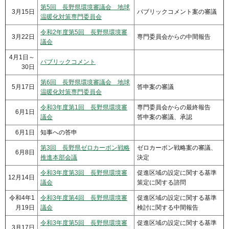
第5回 長野県環境審議会 地球
3月15日
パブリックコメント案の審議
温暖化対策専門委員会
令和2年度第5回 長野県環境審
3月22日
専門委員会からの中間報告
議会
4月1日～
パブリックコメント
30日
第6回 長野県環境審議会 地球
5月17日
答申案の審議
温暖化対策専門委員会
令和3年度第1回 長野県環境審
専門委員会からの最終報告
6月1日
議会
答申案の審議、承認
6月1日
知事への答申
第3回 長野県ゼロカーボン戦略
ゼロカーボン戦略案の審議、
6月8日
推進本部会議
決定
令和3年度第3回 長野県環境審
促進区域の設定に関する基準
12月14日
議会
策定に関する諮問
令和4年1
令和3年度第4回 長野県環境審
促進区域の設定に関する基準
月19日
議会
検討に関する中間報告
令和3年度第5回 長野県環境審
促進区域の設定に関する基準
3月17日