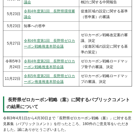
議会
検討に関する中間報告
令和4年度第1回 長野県環境審
促進区域の設定に関する基準
5月23日
議会
（答申案）の審議
5月23日
知事への答申
ゼロカーボン戦略改定案の審
令和4年度第1回 長野県ゼロカ
議、決定
5月27日
ーボン戦略推進本部会議
（促進区域の設定に関する基
準の策定）
令和5年3
令和4年度第2回 長野県ゼロカ
ゼロカーボン戦略ロードマッ
月24日
ーボン戦略推進本部会議
プ骨子の審議、決定
令和5年度第2回 長野県ゼロカ
ゼロカーボン戦略ロードマッ
11月22日
ーボン推進推進本部会議
プの審議、決定
長野県ゼロカーボン戦略（案）に関するパブリックコメント
の結果について
令和3年4月1日から4月30日まで「長野県ゼロカーボン戦略（案）」に対する意
見募集（パブリックコメント）を行ったところ、180件のご意見等をいただき
ました。誠にありがとうございました。