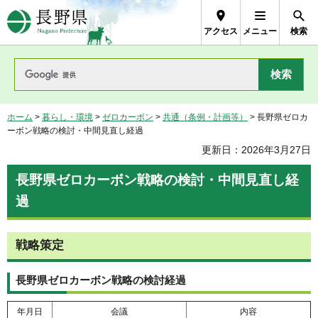
長野県Nagano Prefecture
アクセス
メニュー
検索
ホーム
>
暮らし・環境
>
ゼロカーボン
>
共通（条例・計画等）
> 長野県ゼロカ
ーボン戦略の検討・中間見直し経過
更新日：2026年3月27日
長野県ゼロカーボン戦略の検討・中間見直し経
過
戦略策定
長野県ゼロカーボン戦略の検討経過
年月日
会議
内容