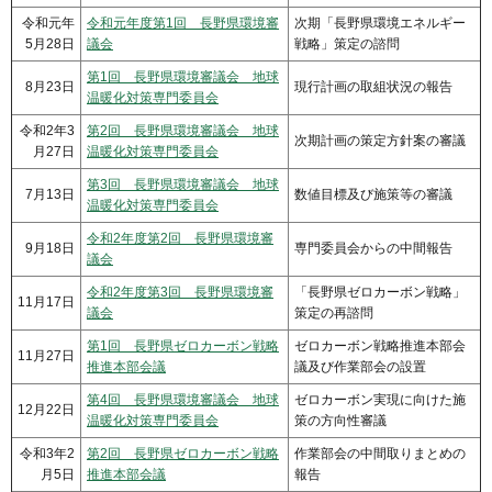
令和元年
令和元年度第1回 長野県環境審
次期「長野県環境エネルギー
5月28日
議会
戦略」策定の諮問
第1回 長野県環境審議会 地球
8月23日
現行計画の取組状況の報告
温暖化対策専門委員会
令和2年3
第2回 長野県環境審議会 地球
次期計画の策定方針案の審議
月27日
温暖化対策専門委員会
第3回 長野県環境審議会 地球
7月13日
数値目標及び施策等の審議
温暖化対策専門委員会
令和2年度第2回 長野県環境審
9月18日
専門委員会からの中間報告
議会
令和2年度第3回 長野県環境審
「長野県ゼロカーボン戦略」
11月17日
議会
策定の再諮問
第1回 長野県ゼロカーボン戦略
ゼロカーボン戦略推進本部会
11月27日
推進本部会議
議及び作業部会の設置
第4回 長野県環境審議会 地球
ゼロカーボン実現に向けた施
12月22日
温暖化対策専門委員会
策の方向性審議
令和3年2
第2回 長野県ゼロカーボン戦略
作業部会の中間取りまとめの
月5日
推進本部会議
報告