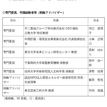
◇専門委員、学識経験者等（戦略アドバイザー）
区分
所属
氏名
不二製油グループ本社株式会社 CEO 補佐
河口 真理
専門委員
立教大学 特任教授
子
中間貯蔵・環境安全事業株式会社 代表取締役社
小林 正明
専門委員
長
◎
髙村 ゆか
専門委員
東京大学未来ビジョン研究センター 教授
り
田中 信一
専門委員
千葉商科大学基盤教育機構 准教授
郎
専門委員
信州大学学術研究院人文科学系 准教授
茅野 恒秀
戦略アドバイ
認定NPO法人環境エネルギー政策研究所 所長・
飯田 哲也
ザー
代表理事
戦略アドバイ
東北芸術工科大学 教授
竹内 昌義
ザー
（敬称略、50 音順。◎：委員長）