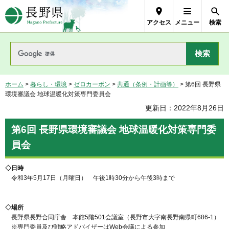
長野県Nagano Prefecture
アクセス
メニュー
検索
ホーム
>
暮らし・環境
>
ゼロカーボン
>
共通（条例・計画等）
> 第6回 長野県
環境審議会 地球温暖化対策専門委員会
更新日：2022年8月26日
第6回 長野県環境審議会 地球温暖化対策専門委
員会
◇日時
令和3年5月17日（月曜日） 午後1時30分から午後3時まで
◇場所
長野県長野合同庁舎 本館5階501会議室（長野市大字南長野南県町686-1）
※専門委員及び戦略アドバイザーはWeb会議による参加