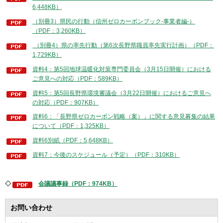
6,448KB）
（別冊3）県民の行動（信州ゼロカーボンブック-事業者編-）
（PDF：3,260KB）
（別冊4）県の率先行動（第6次長野県職員率先実行計画）（PDF：
1,729KB）
資料4：第5回地球温暖化対策専門委員会（3月15日開催）における
ご意見への対応（PDF：589KB）
資料5：第5回長野県環境審議会（3月22日開催）におけるご意見へ
の対応（PDF：907KB）
資料6：「長野県ゼロカーボン戦略（案）」に関する意見募集の結果
について（PDF：1,325KB）
資料6別紙（PDF：5,648KB）
資料7：今後のスケジュール（予定）（PDF：310KB）
◇
会議議事録（PDF：974KB）
お問い合わせ