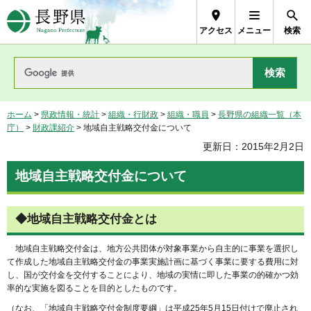
長野県Nagano Prefecture
アクセス
メニュー
検索
ホーム
>
県政情報・統計
>
組織・行財政
>
組織・職員
>
長野県の組織一覧（本
庁）
>
財政課紹介
> 地域自主戦略交付金について
更新日：2015年2月2日
地域自主戦略交付金について
◆地域自主戦略交付金とは
地域自主戦略交付金は、地方公共団体が対象事業から自主的に事業を選択し
て作成した地域自主戦略交付金の事業実施計画に基づく事業に要する費用に対
し、国が交付金を交付することにより、地域の実情に即した事業の的確かつ効
率的な実施を図ることを目的としたものです。
（なお、「地域自主戦略交付金制度要綱」は平成25年5月15日付けで廃止され