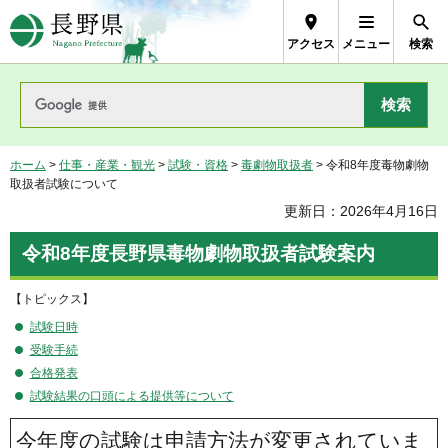
長野県Nagano Prefecture
アクセス
メニュー
検索
ホーム
>
仕事・産業・観光
>
試験・資格
>
毒劇物取扱者
> 令和8年度毒物劇物
取扱者試験について
更新日：2026年4月16日
令和8年度長野県毒物劇物取扱者試験案内
【トピックス】
試験日時
受験手続
合格発表
試験結果の口頭による提供等について
今年度の試験は申請方法が変更されていま