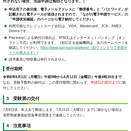
付されない場合、当該申請は無効となります。）
申込完了の表示後、電子メールアドレスに「整理番号」と「パスワード」が
記載された電子メールが送信されますので、「ながの電子申請サービス」の
「申請状況確認」のページから電子納付してください。
利用可能なクレジットカード会社は、VISA、Mastercard、JCB、AMEX、
Dinersです。
Pay-easyによる納付の場合は、ATM又はインターネットバンキング（オン
ライン方式）が利用できます。（対応する金融機関は、次のホームページを
確認してください。
https://www.pay-easy.jp/where/（別ウィンドウで外部サ
イトが開きます）
）
請求書及び領収書は発行されません。
受付期間
令和8年6月1日（月曜日）午前9時から6月12日（金曜日）午後4時30分まで
なお、受験手数料の納付は、この受付期間に関わらず、
申請日の翌日まで
に納
付してください。
3 受験票の交付
7月8日頃、本人あて郵送します。7月21日（火曜日）までに届かない場合は、
長野県健康福祉部薬事管理課まで連絡してください。
4 注意事項