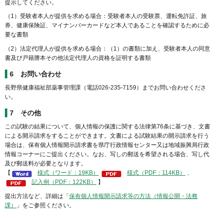
提示してください。
（1）受験者本人が提供を求める場合：受験者本人の受験票、運転免許証、旅
券、健康保険証、マイナンバーカードなど本人であることを確認するために必
要な書類
（2）法定代理人が提供を求める場合：（1）の書類に加え、受験者本人の同意
書及び戸籍謄本その他法定代理人の資格を証明する書類
6 お問い合わせ
長野県健康福祉部薬事管理課（電話026-235-7159）までお問い合わせくださ
い。
7 その他
この試験の結果について、個人情報の保護に関する法律第76条に基づき、文書
による開示請求をすることができます。文書による試験結果の開示請求を行う
場合は、保有個人情報開示請求書を県庁行政情報センター又は地域振興局行政
情報コーナーにご提出ください。なお、写しの郵送を希望される場合、写し代
及び郵送料が必要となります。
【
様式（ワード：19KB）
様式（PDF：114KB）
、
記入例（PDF：122KB）
】
提出方法など、詳細は「
保有個人情報開示請求等の方法（情報公開・法務
課）
」をご参照ください。