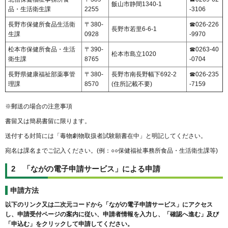
飯山市静間1340-1
品・生活衛生課
2255
-3106
長野市保健所食品生活衛
〒380-
☎026-226
長野市若里6-6-1
生課
0928
-9970
松本市保健所食品・生活
〒390-
☎0263-40
松本市島立1020
衛生課
8765
-0704
長野県健康福祉部薬事管
〒380-
長野市南長野幅下692-2
☎026-235
理課
8570
(住所記載不要)
-7159
※郵送の場合の注意事項
書留又は簡易書留に限ります。
送付する封筒には「毒物劇物取扱者試験願書在中」と明記してください。
宛名は課名までご記入ください。(例：○○保健福祉事務所食品・生活衛生課等)
2 「ながの電子申請サービス」による申請
申請方法
以下のリンク又は二次元コードから「ながの電子申請サービス」にアクセス
し、申請受付ページの案内に従い、申請者情報を入力し、「確認へ進む」及び
「申込む」をクリックして申請してください。