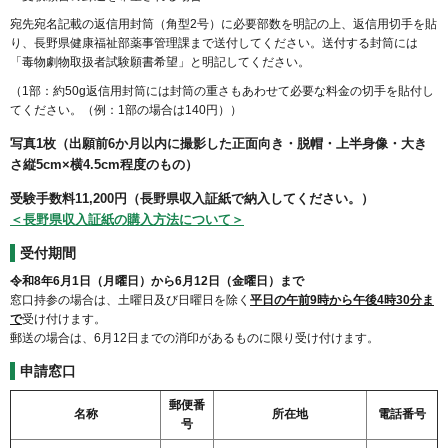
宛先宛名記載の返信用封筒（角型2号）に必要部数を明記の上、返信用切手を貼
り、長野県健康福祉部薬事管理課まで送付してください。送付する封筒には
「毒物劇物取扱者試験願書希望」と明記してください。
（1部：約50g返信用封筒には封筒の重さもあわせて必要な料金の切手を貼付し
てください。（例：1部の場合は140円））
写真1枚（出願前6か月以内に撮影した正面向き・脱帽・上半身像・大き
さ縦5cm×横4.5cm程度のもの）
受験手数料
11,200円
（長野県収入証紙で納入してください。）
＜長野県収入証紙の購入方法について＞
受付期間
令和8年6月1日（月曜日）から6月12日（金曜日）まで
窓口持参の場合は、土曜日及び日曜日を除く
平日の午前9時から午後4時30分ま
で
受け付けます。
郵送の場合は、6月12日までの消印があるものに限り受け付けます。
申請窓口
郵便番
名称
所在地
電話番号
号