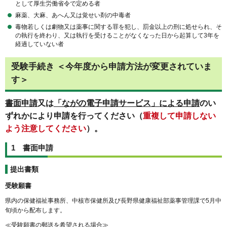
として厚生労働省令で定める者
麻薬、大麻、あへん又は覚せい剤の中毒者
毒物若しくは劇物又は薬事に関する罪を犯し、罰金以上の刑に処せられ、そ
の執行を終わり、又は執行を受けることがなくなった日から起算して3年を
経過していない者
受験手続き ＜今年度から申請方法が変更されていま
す＞
書面申請
又は
「ながの電子申請サービス」による申請
のい
ずれかにより申請を行ってください（
重複して申請しない
よう注意してください
）。
1 書面申請
提出書類
受験願書
県内の保健福祉事務所、中核市保健所及び長野県健康福祉部薬事管理課で5月中
旬頃から配布します。
≪受験願書の郵送を希望される場合≫