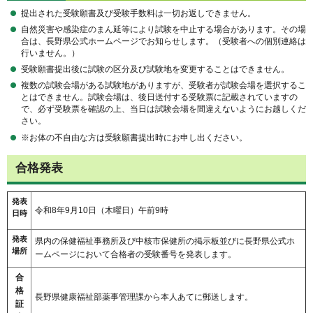
提出された受験願書及び受験手数料は一切お返しできません。
自然災害や感染症のまん延等により試験を中止する場合があります。その場
合は、長野県公式ホームページでお知らせします。（受験者への個別連絡は
行いません。）
受験願書提出後に試験の区分及び試験地を変更することはできません。
複数の試験会場がある試験地がありますが、受験者が試験会場を選択するこ
とはできません。試験会場は、後日送付する受験票に記載されていますの
で、必ず受験票を確認の上、当日は試験会場を間違えないようにお越しくだ
さい。
※お体の不自由な方は受験願書提出時にお申し出ください。
合格発表
発表
令和8年9月10日（木曜日）午前9時
日時
発表
県内の保健福祉事務所及び中核市保健所の掲示板並びに長野県公式ホ
場所
ームページにおいて合格者の受験番号を発表します。
合
格
長野県健康福祉部薬事管理課から本人あてに郵送します。
証