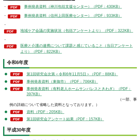
・
事例発表資料（神川包括支援センター）（PDF：430KB）
・
事例発表資料（信州上田医療センター）（PDF：933KB）
・
地域ケア会議の実施状況（包括アンケートより）（PDF：322KB）
・
医療と介護の連携について課題と感じていること（当日アンケート
より）（PDF：822KB）
令和6年度
第1回研究会次第＜令和6年11月5日＞（PDF：88KB）
事例発表資料（東御市）（PDF：706KB）
事例発表資料（有料老人ホームサンパレスときわぎ）（PDF：
397KB）
（一部、事
例の詳細について省略した資料となっております。）
資料（PDF：205KB）
第1回研究会アンケート結果（PDF：157KB）
平成30年度