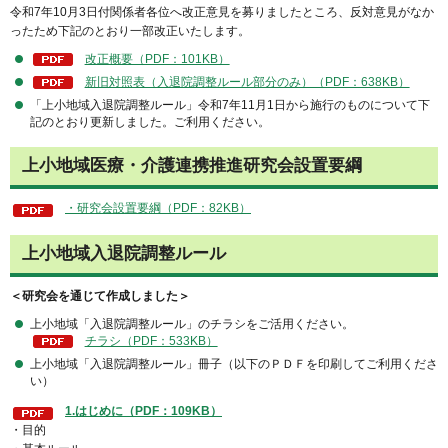
令和7年10月3日付関係者各位へ改正意見を募りましたところ、反対意見がなか
ったため下記のとおり一部改正いたします。
改正概要（PDF：101KB）
新旧対照表（入退院調整ルール部分のみ）（PDF：638KB）
「上小地域入退院調整ルール」令和7年11月1日から施行のものについて下
記のとおり更新しました。ご利用ください。
上小地域医療・介護連携推進研究会設置要綱
・研究会設置要綱（PDF：82KB）
上小地域入退院調整ルール
＜研究会を通じて作成しました＞
上小地域「入退院調整ルール」のチラシをご活用ください。
チラシ（PDF：533KB）
上小地域「入退院調整ルール」冊子（以下のＰＤＦを印刷してご利用くださ
い）
1.はじめに（PDF：109KB）
・目的