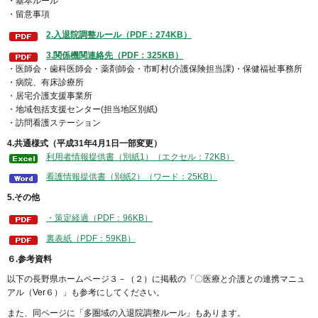
・基本ルール
・留意事項
2.入退院調整ルール（PDF：274KB）
3.関係機関連絡先（PDF：325KB）
・医師会・歯科医師会・薬剤師会・市町村(介護保険担当課)・保健福祉事務所
・病院、有床診療所
・居宅介護支援事業所
・地域包括支援センター(担当地区別紙)
・訪問看護ステーション
4.共通様式（平成31年4月1日一部変更）
利用者情報提供書（別紙1）（エクセル：72KB）
看護情報提供書（別紙2）（ワード：25KB）
5.その他
・策定経過（PDF：96KB）
裏表紙（PDF：59KB）
６.参考資料
以下の長野県ホームページ３－（２）に掲載の「〇医療と介護との連携マニュ
アル（Ver６）」も参考にしてください。
また、同ページに「多圏域の入退院調整ルール」もあります。