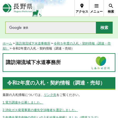
長野県Nagano Prefecture
アクセス
メニュー
検索
ホーム
>
諏訪湖流域下水道事務所
>
令和５年度の入札・契約情報（調達・売
却）
> 令和2年度の入札・契約情報（調達・売却）
諏訪湖流域下水道事務所
令和2年度の入札・契約情報（調達・売却）
最新の入札情報については、
リンク先
をご覧ください。
1.電力調達を公募しました。
2.消化ガス発電事業の優先交渉権者を選定しました。
3.有価金属含有物の売払いの入札結果を掲載しました（煙道スラグ）。