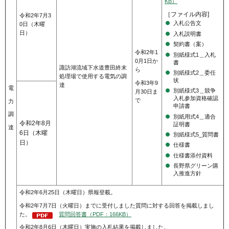
KB）
［ファイル内容]
令和2年7月3
入札公告文
0日（木曜
日）
入札説明書
契約書（案）
令和2年1
別紙様式1＿入札
0月1日か
書
諏訪湖流域下水道豊田終末
ら
別紙様式2＿委任
処理場で使用する電気の調
状
令和3年9
達
電
別紙様式3＿競争
月30日ま
入札参加資格確認
で
力
申請書
調
別紙用式4＿適合
令和2年8月
証明書
達
6日（木曜
別紙様式5_質問書
日）
仕様書
仕様書添付資料
長野県グリーン購
入推進方針
令和2年6月25日（木曜日）県報登載。
令和2年7月7日（火曜日）までに受付しました質問に対する回答を掲載しまし
た。
質問回答書（PDF：166KB）
令和2年8月6日（木曜日）実施の入札結果を掲載しました。