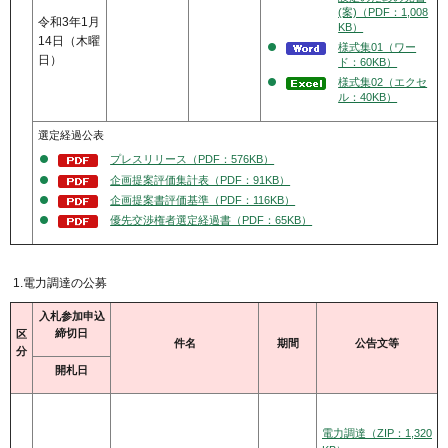
(案)（PDF：1,008
令和3年1月
KB）
14日（木曜
様式集01（ワー
日）
ド：60KB）
様式集02（エクセ
ル：40KB）
選定経過公表
プレスリリース（PDF：576KB）
企画提案評価集計表（PDF：91KB）
企画提案書評価基準（PDF：116KB）
優先交渉権者選定経過書（PDF：65KB）
1.電力調達の公募
入札参加申込
締切日
区
件名
期間
公告文等
分
開札日
電力調達（ZIP：1,320