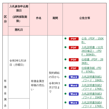
入札参加申込期
限日
区
（試料採取期
件名
期間
公告文等
限）
分
開札日
公告（PDF：150K
B）
入札説明書（12月
28日修正）（PD
F：309KB）
仕様書（PDF：28
令和3年1月18
3KB）
日（月曜日）
仕様書別紙（PD
F：97KB）
契約締結
入札説明書別紙1
の日から
（ワード：18KB）
有
有価金属含
令和3年3
入札説明書別紙2
有物の売払
価
月17日ま
（ワード：17KB）
い
で
金
入札説明書別紙3
（ワード：15KB）
属
入札説明書別紙4
含
（ワード：17KB）