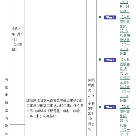
（PD
F：34
5KB）
【入札
説明書
別紙
令和3
1】入
年1月2
札参加
7日
申込書
（ワー
（水曜
ド：1
日）
8KB）
【入札
説明書
別紙
2】入
札保証
有
契約
金還付
締結
請求書
価
の日
（ワー
金
から
ド：1
諏訪湖流域下水道電気設備工事その64
5KB）
属
令和
工事及び建築工事その50工事に伴う発
【入札
3年
含
生品（鋼材等【配電盤、鋼材、銅線、
説明書
3月
別紙
アルミ】）の売払い
有
10
3】入
日ま
札書
物
で
（ワー
の
ド：1