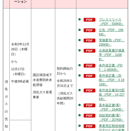
ーション
プレスリリース
（PDF：558KB）
公告（PDF：196
KB）
実施要領（PDF：
令和2年11月
296KB）
26日（木曜
企画提案書評価基
日）
準（PDF：116K
B）
から
条件規定書（PD
契約締結の
12月17日
F：1,065KB）
日から
（木曜日）
諏訪湖流域下
条件規定書（別
水道豊田終末
紙）（PDF：4,18
令和25年3
午後5時必着
消
1KB）
処理場
月31日まで
化
条件規定書添付図
消化ガス発電
（消化ガス
面（PDF：14,227
ガ
事業
供給期間20
KB）
年間）
ス
基本協定書(案)
（PDF：164KB）
の
供給契約書(案)
売
（PDF：207KB）
事業用定期借地権
却
設定のための覚書