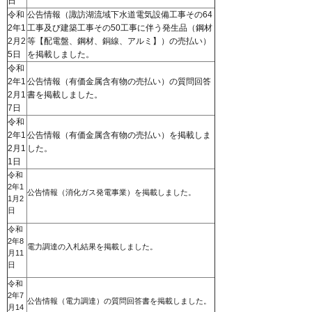
日
令和
公告情報（諏訪湖流域下水道電気設備工事その64
2年1
工事及び建築工事その50工事に伴う発生品（鋼材
2月2
等【配電盤、鋼材、銅線、アルミ】）の売払い）
5日
を掲載しました。
令和
2年1
公告情報（有価金属含有物の売払い）の質問回答
2月1
書を掲載しました。
7日
令和
2年1
公告情報（有価金属含有物の売払い）を掲載しま
2月1
した。
1日
令和
2年1
公告情報（消化ガス発電事業）を掲載しました。
1月2
日
令和
2年8
電力調達の入札結果を掲載しました。
月11
日
令和
2年7
公告情報（電力調達）の質問回答書を掲載しました。
月14