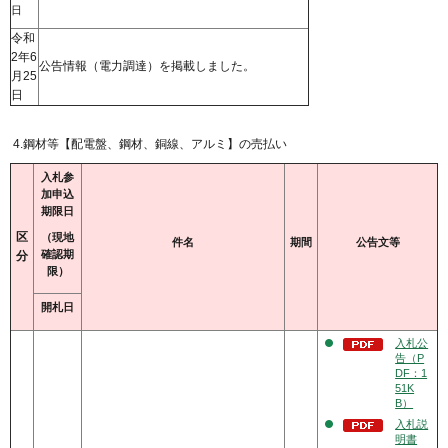
日
令和
2年6
公告情報（電力調達）を掲載しました。
月25
日
4.鋼材等【配電盤、鋼材、銅線、アルミ】の売払い
入札参
加申込
期限日
区
（現地
件名
期間
公告文等
確認期
分
限）
開札日
入札公
告（P
DF：1
51K
B）
入札説
明書