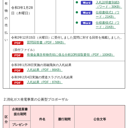
入札説明書別紙5
有
（ワード：30KB）
令和3年1月28
物
仕様書様式1（ワ
日（木曜日）
ード：21KB）
の
仕様書様式2（ワ
売
ード：21KB）
払
令和2年12月15日（火曜日）に受付しました質問に対する回答を掲載しました。
い
質問回答書（PDF：58KB）
（添付ファイル）
有価金属含有物売却に係る分析試料採取要領（PDF：100KB）
令和3年1月28日実施の溶融飛灰の入札結果
入札結果（PDF：86KB）
令和3年2月4日実施の煙道スラグの入札結果
入札結果（PDF：87KB）
2.消化ガス発電事業の公募型プロポーザル
企画提案書
提出期間
区
件名
履行期間
公告文等
分
プレゼンテ