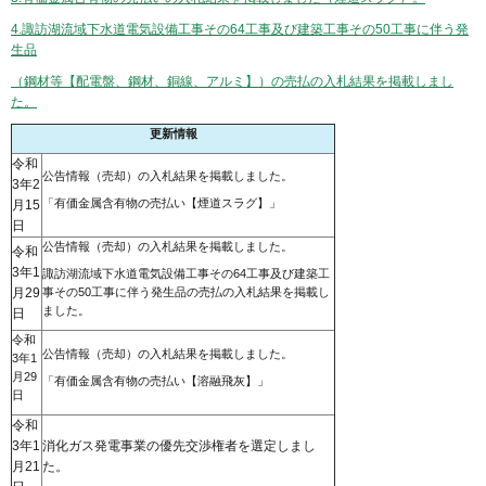
4.諏訪湖流域下水道電気設備工事その64工事及び建築工事その50工事に伴う発
生品
（鋼材等【配電盤、鋼材、銅線、アルミ】）の売払の入札結果を掲載しまし
た。
更新情報
令和
公告情報（売却）の入札結果を掲載しました。
3年2
「有価金属含有物の売払い【煙道スラグ】」
月15
日
公告情報（売却）の入札結果を掲載しました。
令和
3年1
諏訪湖流域下水道電気設備工事その64工事及び建築工
月29
事その50工事に伴う発生品の売払の入札結果を掲載し
ました。
日
令和
公告情報（売却）の入札結果を掲載しました。
3年1
月29
「有価金属含有物の売払い【溶融飛灰】」
日
令和
3年1
消化ガス発電事業の優先交渉権者を選定しまし
月21
た。