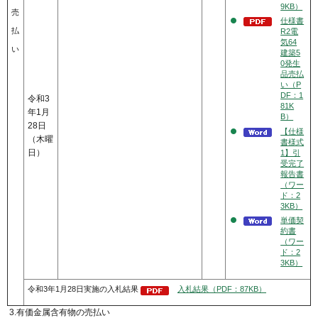
9KB）
売
仕様書
払
R2電
気64
い
建築5
0発生
品売払
い（P
DF：1
令和3
81K
年1月
B）
28日
【仕様
（木曜
書様式
日）
1】引
受完了
報告書
（ワー
ド：2
3KB）
単価契
約書
（ワー
ド：2
3KB）
令和3年1月28日実施の入札結果
入札結果（PDF：87KB）
3.有価金属含有物の売払い