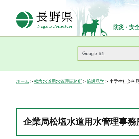
長野県Nagano Prefecture
防災・安
ホーム
>
松塩水道用水管理事務所
>
施設見学
> 小学生社会科見
企業局松塩水道用水管理事務