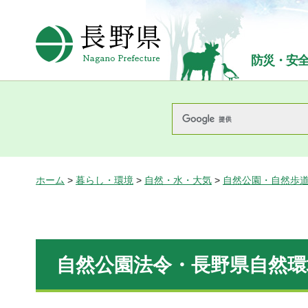
長野県Nagano Prefecture
防災・安
ホーム
>
暮らし・環境
>
自然・水・大気
>
自然公園・自然歩
自然公園法令・長野県自然